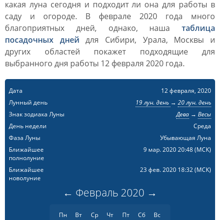
какая луна сегодня и подходит ли она для работы в
саду и огороде. В феврале 2020 года много
благоприятных дней, однако, наша
таблица
посадочных дней
для Сибири, Урала, Москвы и
других областей покажет подходящие для
выбранного дня работы 12 февраля 2020 года.
Дата
12 февраля, 2020
Лунный день
19 лун. день
→
20 лун. день
Знак зодиака Луны
Дева
→
Весы
День недели
Среда
Фаза Луны
Убывающая Луна
Ближайшее
9 мар. 2020 20:48
(МСК)
полнолуние
Ближайшее
23 фев. 2020 18:32
(МСК)
новолуние
←
Февраль
2020
→
Пн
Вт
Ср
Чт
Пт
Сб
Вс