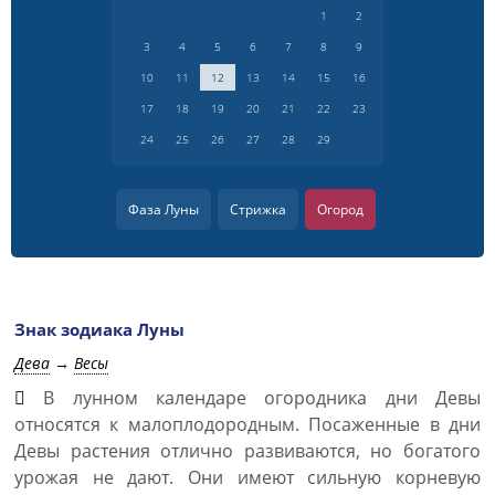
1
2
3
4
5
6
7
8
9
10
11
12
13
14
15
16
17
18
19
20
21
22
23
24
25
26
27
28
29
Фаза Луны
Стрижка
Огород
Знак зодиака Луны
Дева
→
Весы
В лунном календаре огородника дни Девы
относятся к малоплодородным. Посаженные в дни
Девы растения отлично развиваются, но богатого
урожая не дают. Они имеют сильную корневую