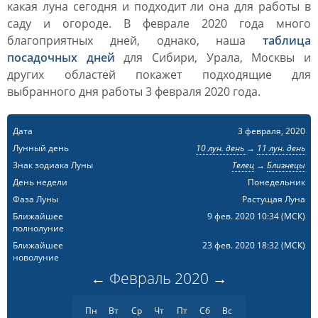
какая луна сегодня и подходит ли она для работы в
саду и огороде. В феврале 2020 года много
благоприятных дней, однако, наша
таблица
посадочных дней
для Сибири, Урала, Москвы и
других областей покажет подходящие для
выбранного дня работы 3 февраля 2020 года.
Дата
3 февраля, 2020
Лунный день
10 лун. день
→
11 лун. день
Знак зодиака Луны
Телец
→
Близнецы
День недели
Понедельник
Фаза Луны
Растущая Луна
Ближайшее
9 фев. 2020 10:34
(МСК)
полнолуние
Ближайшее
23 фев. 2020 18:32
(МСК)
новолуние
←
Февраль
2020
→
Пн
Вт
Ср
Чт
Пт
Сб
Вс