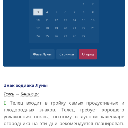
1
2
3
4
5
6
7
8
9
10
11
12
13
14
15
16
17
18
19
20
21
22
23
24
25
26
27
28
29
Фаза Луны
Стрижка
Огород
Знак зодиака Луны
Телец
→
Близнецы
Телец входит в тройку самых продуктивных и
плодородных знаков. Телец требует хорошего
увлажнения почвы, поэтому в лунном календаре
огородника на эти дни рекомендуется планировать