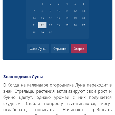
1
2
3
4
5
6
7
8
9
10
11
12
13
14
15
16
17
18
19
20
21
22
23
24
25
26
27
28
29
30
Фаза Луны
Стрижка
Огород
Знак зодиака Луны
Когда на календаре огородника Луна переходит в
знак Стрельца, растения активизируют свой рост и
буйно цветут, однако урожай с них получается
скудным. Стебли попросту вытягиваются, могут
ослабевать, повисать. Начинают требовать