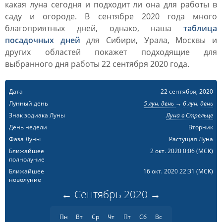
какая луна сегодня и подходит ли она для работы в
саду и огороде. В сентябре 2020 года много
благоприятных дней, однако, наша
таблица
посадочных дней
для Сибири, Урала, Москвы и
других областей покажет подходящие для
выбранного дня работы 22 сентября 2020 года.
Дата
22 сентября, 2020
Лунный день
5 лун. день
→
6 лун. день
Знак зодиака Луны
Луна в Стрельце
День недели
Вторник
Фаза Луны
Растущая Луна
Ближайшее
2 окт. 2020 0:06
(МСК)
полнолуние
Ближайшее
16 окт. 2020 22:31
(МСК)
новолуние
←
Сентябрь
2020
→
Пн
Вт
Ср
Чт
Пт
Сб
Вс