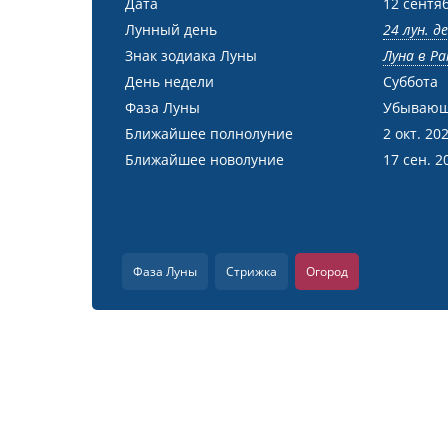
Дата
12 сентя
Лунный день
24 лун. д
Знак зодиака Луны
Луна в Ра
День недели
Суббота
Фаза Луны
Убывающ
Ближайшее полнолуние
2 окт. 20
Ближайшее новолуние
17 сен. 2
Фаза Луны
Стрижка
Огород