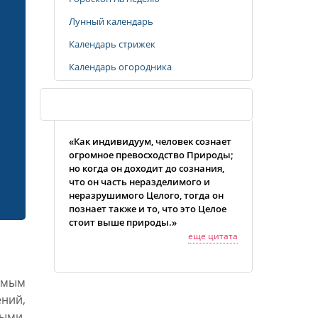
Лунный календарь
Календарь стрижек
Календарь огородника
Случайная цитата
«Как индивидуум, человек сознает
огромное превосходство Природы;
но когда он доходит до сознания,
что он часть неразделимого и
неразрушимого Целого, тогда он
познает также и то, что это Целое
стоит выше природы.»
еще цитата
амым
ний,
ыми,