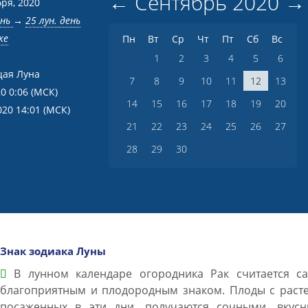
←
Сентябрь
2020
→
бря, 2020
ень
→
25 лун. день
ке
Пн
Вт
Ср
Чт
Пт
Сб
Вс
1
2
3
4
5
6
ая Луна
7
8
9
10
11
12
13
20 0:06
(МСК)
14
15
16
17
18
19
20
020 14:01
(МСК)
21
22
23
24
25
26
27
28
29
30
Знак зодиака Луны
В лунном календаре огородника Рак считается с
благоприятным и плодородным знаком. Плоды с расте
посаженных в эти дни, получаются сочными, вкусн