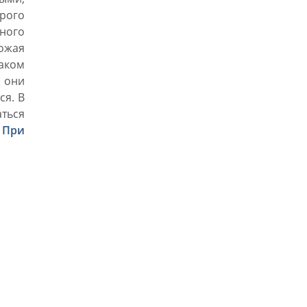
рого
ного
ожая
аком
 они
ся. В
аться
.
При