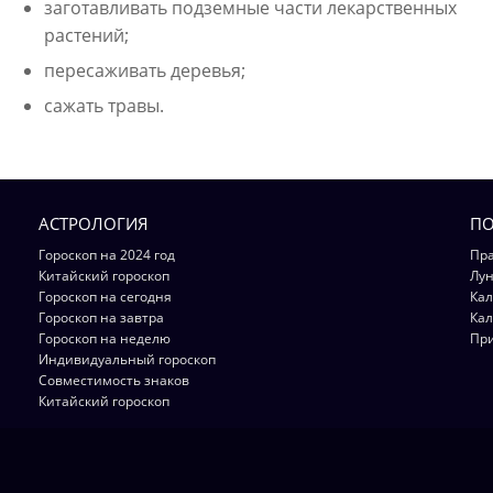
заготавливать подземные части лекарственных
растений;
пересаживать деревья;
сажать травы.
АСТРОЛОГИЯ
ПО
Гороскоп на 2024 год
Пра
Китайский гороскоп
Лун
Гороскоп на сегодня
Кал
Гороскоп на завтра
Кал
Гороскоп на неделю
Пр
Индивидуальный гороскоп
Совместимость знаков
Китайский гороскоп