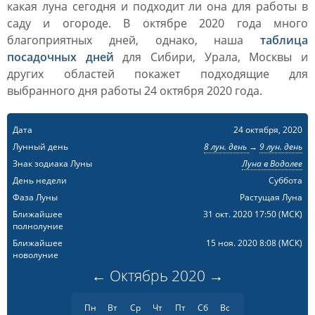
какая луна сегодня и подходит ли она для работы в
саду и огороде. В октябре 2020 года много
благоприятных дней, однако, наша
таблица
посадочных дней
для Сибири, Урала, Москвы и
других областей покажет подходящие для
выбранного дня работы 24 октября 2020 года.
Дата
24 октября, 2020
Лунный день
8 лун. день
→
9 лун. день
Знак зодиака Луны
Луна в Водолее
День недели
Суббота
Фаза Луны
Растущая Луна
Ближайшее
31 окт. 2020 17:50
(МСК)
полнолуние
Ближайшее
15 ноя. 2020 8:08
(МСК)
новолуние
←
Октябрь
2020
→
Пн
Вт
Ср
Чт
Пт
Сб
Вс