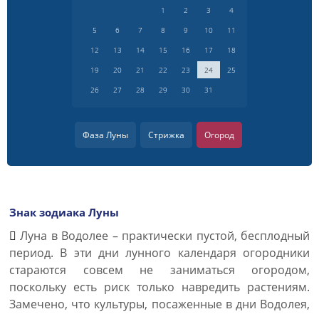
1
2
3
4
5
6
7
8
9
10
11
12
13
14
15
16
17
18
19
20
21
22
23
24
25
26
27
28
29
30
31
Фаза Луны
Стрижка
Огород
Знак зодиака Луны
Луна в Водолее – практически пустой, бесплодный
период. В эти дни лунного календаря огородники
стараются совсем не заниматься огородом,
поскольку есть риск только навредить растениям.
Замечено, что культуры, посаженные в дни Водолея,