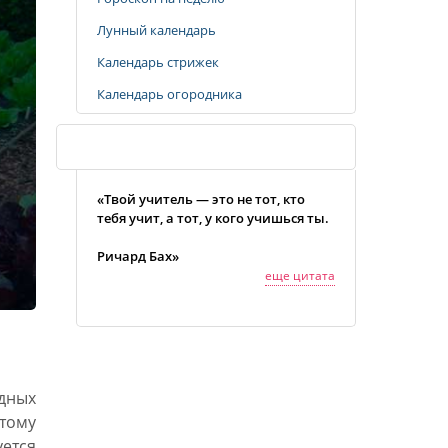
Лунный календарь
Календарь стрижек
Календарь огородника
Случайная цитата
«Твой учитель — это не тот, кто
тебя учит, а тот, у кого учишься ты.
Ричард Бах»
еще цитата
одных
этому
уется