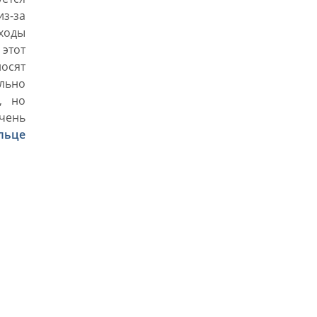
з-за
ходы
этот
осят
льно
, но
чень
льце