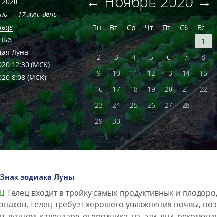
←
Ноябрь
2020
→
 2020
ень
→
17 лун. день
льце
Пн
Вт
Ср
Чт
Пт
Сб
Вс
нье
1
ая Луна
2
3
4
5
6
7
8
020 12:30
(МСК)
9
10
11
12
13
14
15
020 8:08
(МСК)
16
17
18
19
20
21
22
23
24
25
26
27
28
29
30
Знак зодиака Луны
Телец входит в тройку самых продуктивных и плодор
знаков. Телец требует хорошего увлажнения почвы, по
в лунном календаре огородника на эти дни рекоменд