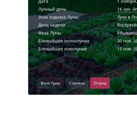
Дата
1 ноября,
Лунный день
16 лун. д
Знак зодиака Луны
Луна в Те
День недели
Воскресе
Фаза Луны
Убывающ
Ближайшее полнолуние
30 ноя. 2
Ближайшее новолуние
15 ноя. 2
Фаза Луны
Стрижка
Огород