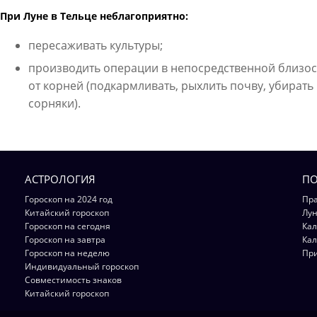
При Луне в Тельце неблагоприятно:
пересаживать культуры;
производить операции в непосредственной близос
от корней (подкармливать, рыхлить почву, убирать
сорняки).
АСТРОЛОГИЯ
ПО
Гороскоп на 2024 год
Пра
Китайский гороскоп
Лун
Гороскоп на сегодня
Кал
Гороскоп на завтра
Кал
Гороскоп на неделю
Пр
Индивидуальный гороскоп
Совместимость знаков
Китайский гороскоп