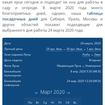
какая луна сегодня и подходит ли она для работы в
саду и огороде. В марте 2020 года много
благоприятных дней, однако, наша
таблица
посадочных дней
для Сибири, Урала, Москвы и
других областей покажет подходящие для
выбранного дня работы 24 марта 2020 года.
Дата
24 марта, 2020
Лунный день
29 лун. день
→
30 лун. день
→
1 лун. день
Знак зодиака Луны
Рыбы
→
Овен
День недели
Вторник
Фаза Луны
Убывающая Луна → Новолуние
Ближайшее
8 апр. 2020 5:35
(МСК)
полнолуние
Ближайшее
24 мар. 2020 12:29
(МСК)
новолуние
←
Март
2020
→
Пн
Вт
Ср
Чт
Пт
Сб
Вс