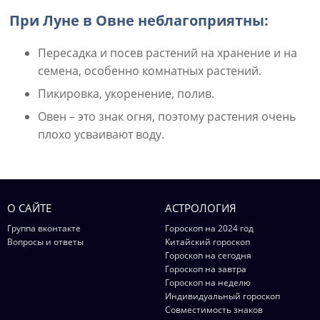
При Луне в Овне неблагоприятны:
Пересадка и посев растений на хранение и на
семена, особенно комнатных растений.
Пикировка, укоренение, полив.
Овен – это знак огня, поэтому растения очень
плохо усваивают воду.
О САЙТЕ
АСТРОЛОГИЯ
Группа вконтакте
Гороскоп на 2024 год
Вопросы и ответы
Китайский гороскоп
Гороскоп на сегодня
Гороскоп на завтра
Гороскоп на неделю
Индивидуальный гороскоп
Совместимость знаков