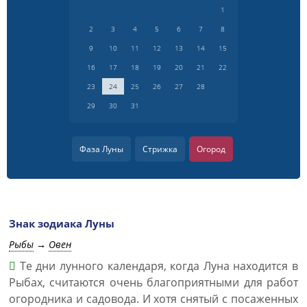
1
2
3
4
5
6
7
8
9
10
11
12
13
14
15
16
17
18
19
20
21
22
23
24
25
26
27
28
29
30
31
Фаза Луны
Стрижка
Огород
Знак зодиака Луны
Рыбы
→
Овен
Те дни лунного календаря, когда Луна находится в
Рыбах, считаются очень благоприятными для работ
огородника и садовода. И хотя снятый с посаженных