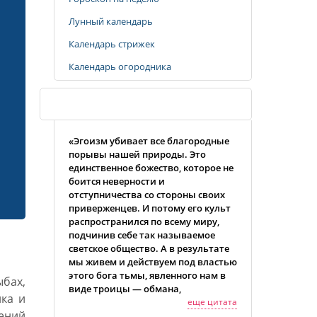
Лунный календарь
Календарь стрижек
Календарь огородника
Случайная цитата
«Эгоизм убивает все благородные
порывы нашей природы. Это
единственное божество, которое не
боится неверности и
отступничества со стороны своих
приверженцев. И потому его культ
распространился по всему миру,
подчинив себе так называемое
светское общество. А в результате
мы живем и действуем под властью
этого бога тьмы, явленного нам в
ыбах,
виде троицы — обмана,
ка и
притворства и фальши, —
еще цитата
тений
именуемой респектабельностью.»