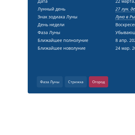
Дата
22 марта,
Лунный день
27 лун. д
Знак зодиака Луны
Луна в Р
День недели
Воскресе
Фаза Луны
Убывающ
Ближайшее полнолуние
8 апр. 20
Ближайшее новолуние
24 мар. 
Фаза Луны
Стрижка
Огород