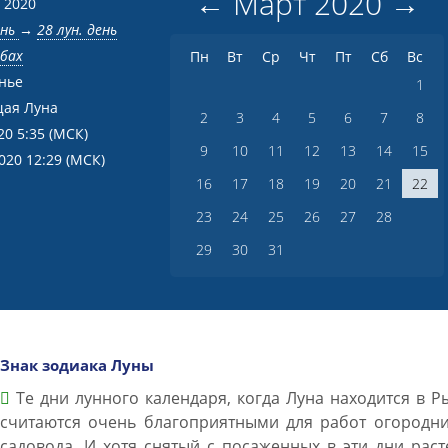
←
Март
2020
→
 2020
ень
→
28 лун. день
ыбах
Пн
Вт
Ср
Чт
Пт
Сб
Вс
нье
1
ая Луна
2
3
4
5
6
7
8
20 5:35
(МСК)
9
10
11
12
13
14
15
2020 12:29
(МСК)
16
17
18
19
20
21
22
23
24
25
26
27
28
29
30
31
Знак зодиака Луны
Те дни лунного календаря, когда Луна находится в Р
считаются очень благоприятными для работ огородни
садовода. И хотя снятый с посаженных в эти дни рас