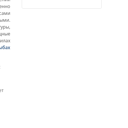
енно
сами
ыми.
уры,
щные
силах
ыбах
с
ет