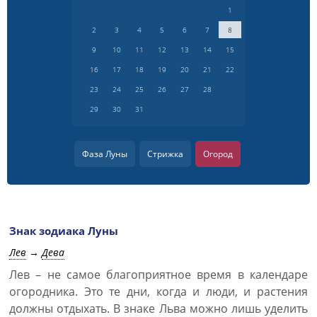
1
2
3
4
5
6
7
8
9
10
11
12
13
14
15
16
17
18
19
20
21
22
23
24
25
26
27
28
29
30
31
Фаза Луны
Стрижка
Огород
Знак зодиака Луны
Лев
→
Дева
Лев – не самое благоприятное время в календаре
огородника. Это те дни, когда и люди, и растения
должны отдыхать. В знаке Льва можно лишь уделить