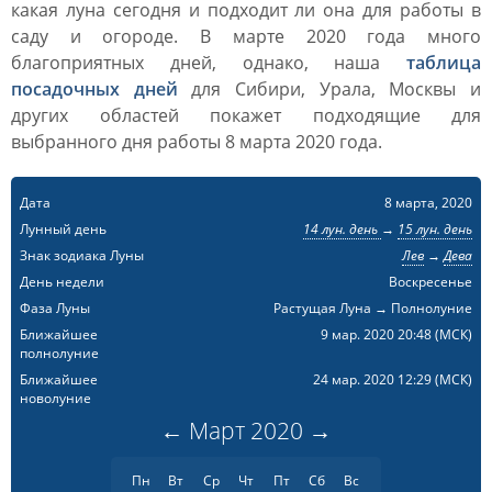
какая луна сегодня и подходит ли она для работы в
саду и огороде. В марте 2020 года много
благоприятных дней, однако, наша
таблица
посадочных дней
для Сибири, Урала, Москвы и
других областей покажет подходящие для
выбранного дня работы 8 марта 2020 года.
Дата
8 марта, 2020
Лунный день
14 лун. день
→
15 лун. день
Знак зодиака Луны
Лев
→
Дева
День недели
Воскресенье
Фаза Луны
Растущая Луна → Полнолуние
Ближайшее
9 мар. 2020 20:48
(МСК)
полнолуние
Ближайшее
24 мар. 2020 12:29
(МСК)
новолуние
←
Март
2020
→
Пн
Вт
Ср
Чт
Пт
Сб
Вс