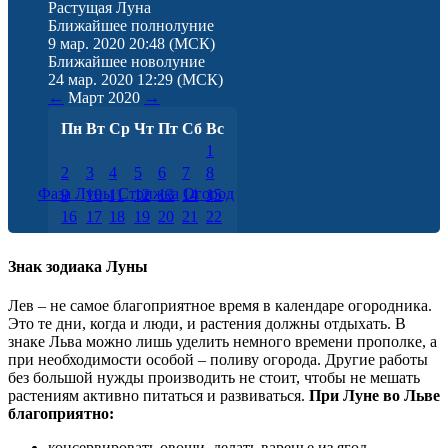
Растущая Луна
Ближайшее полнолуние
9 мар. 2020 20:48
(МСК)
Ближайшее новолуние
24 мар. 2020 12:29
(МСК)
←
Март
2020
→
Пн
Вт
Ср
Чт
Пт
Сб
Вс
1
2
3
4
5
6
7
8
Фаза Луны
Стрижка
Огород
9
10
11
12
13
14
15
16
17
18
19
20
21
22
23
24
25
26
27
28
29
30
31
Знак зодиака Луны
Лев – не самое благоприятное время в календаре огородника.
Это те дни, когда и люди, и растения должны отдыхать. В
знаке Льва можно лишь уделить немного времени прополке, а
при необходимости особой – поливу огорода. Другие работы
без большой нужды производить не стоит, чтобы не мешать
растениям активно питаться и развиваться.
При Луне во Льве
благоприятно:
консервировать овощи, делать варенье из ягод,