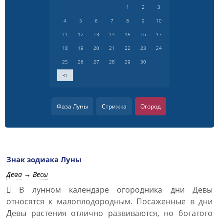
1
2
3
4
5
6
7
8
9
10
11
12
13
14
15
16
17
18
19
20
21
22
23
24
25
26
27
28
29
30
31
Фаза Луны
Стрижка
Огород
Знак зодиака Луны
Дева
→
Весы
В лунном календаре огородника дни Девы
относятся к малоплодородным. Посаженные в дни
Девы растения отлично развиваются, но богатого