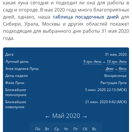
какая луна сегодня и подходит ли она для работы в
саду и огороде. В мае 2020 года много благоприятных
дней, однако, наша
таблица посадочных дней
для
Сибири, Урала, Москвы и других областей покажет
подходящие для выбранного дня работы 31 мая 2020
года.
Дата
31 мая, 2020
Лунный день
9 лун. день
→
10 лун. день
Знак зодиака Луны
Дева
→
Весы
День недели
Воскресенье
Фаза Луны
Растущая Луна
Ближайшее
5 июн. 2020 22:13
(МСК)
полнолуние
Ближайшее
21 июн. 2020 9:42
(МСК)
новолуние
←
Май
2020
→
Пн
Вт
Ср
Чт
Пт
Сб
Вс