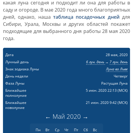
какая луна сегодня и подходит ли она для работы в
саду и огороде. В мае 2020 года много благоприятных
дней, однако, наша
таблица посадочных дней
для
Сибири, Урала, Москвы и других областей покажет
подходящие для выбранного дня работы 28 мая 2020
года.
Дата
28 мая, 2020
Лунный день
6 лун. день
→
7 лун. день
Знак зодиака Луны
Луна во Льве
День недели
Четверг
Фаза Луны
Растущая Луна
Ближайшее
5 июн. 2020 22:13
(МСК)
полнолуние
Ближайшее
21 июн. 2020 9:42
(МСК)
новолуние
←
Май
2020
→
Пн
Вт
Ср
Чт
Пт
Сб
Вс