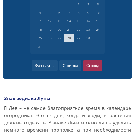
1
2
3
4
5
6
7
8
9
10
11
12
13
14
15
16
17
18
19
20
21
22
23
24
25
26
27
28
29
30
31
Фаза Луны
Стрижка
Огород
Знак зодиака Луны
Лев – не самое благоприятное время в календаре
огородника. Это те дни, когда и люди, и растения
должны отдыхать. В знаке Льва можно лишь уделить
немного времени прополке, а при необходимости