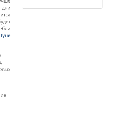
учше
духа, который есть воистину Он
 дни
сам.»
чится
удет
тебли
Луне
е
,
чевых
ние