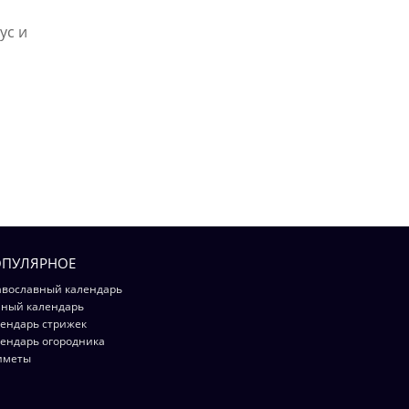
ус и
ПУЛЯРНОЕ
вославный календарь
ный календарь
ендарь стрижек
ендарь огородника
иметы