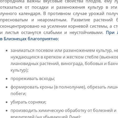
огородника важны вкусовые свойства плодов, ему л
отказаться от посадки и размножения культур в эти
лунного календаря. В противном случае урожай полу
пресноватым и неароматным. Развитие растений б
сконцентрировано на усилении корневой системы, а с
и листья останутся слабыми и неустойчивыми.
При 
в Близнецах благоприятно:
заниматься посевом или размножением культур, н
нуждающихся в крепком и жестком стебле (вьюнков
лиановидных растений, винограда, бобовых и бах
культур);
прореживать всходы;
формировать кроны (в полнолуние), обрезать лиш
побеги;
убирать сорняки;
производить химическую обработку от болезней и
вредителей (на убывающей Луне);