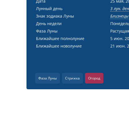
Дата
25 мая, 2
Лунный день
3 лун. де
Знак зодиака Луны
Близнецы
День недели
Понедел
Фаза Луны
Растущая
Ближайшее полнолуние
5 июн. 2
Ближайшее новолуние
21 июн. 
Фаза Луны
Стрижка
Огород