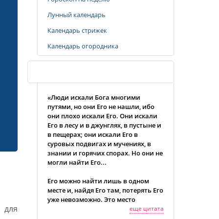
Лунный календарь
Календарь стрижек
Календарь огородника
Случайная цитата
«Люди искали Бога многими
путями, но они Его не нашли, ибо
они плохо искали Его. Они искали
Его в лесу и в джунглях, в пустыне и
в пещерах; они искали Его в
суровых подвигах и мучениях, в
знании и горячих спорах. Но они не
могли найти Его...
Его можно найти лишь в одном
месте и, найдя Его там, потерять Его
уже невозможно. Это место
 для
находится за пределами эмоций и
еще цитата
интеллекта, в глубинах нашего