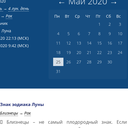
←
Май
2020
→
020
нь
→
4 лун. день
→
Рак
Пн
Вт
Ср
Чт
Пт
Сб
Вс
ьник
1
2
3
 Луна
4
5
6
7
8
9
10
020 22:13
(МСК)
11
12
13
14
15
16
17
2020 9:42
(МСК)
18
19
20
21
22
23
24
25
26
27
28
29
30
31
Знак зодиака Луны
Близнецы
→
Рак
Близнецы – не самый плодородный знак. Если