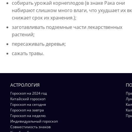
собирать урожай корнеплодов (в знаке Рака они
набирают слишком много влаги, что ухудшает их вк
снижает срок их хранения.);
заготавливать подземные части лекарственных
растений;
пересаживать деревья;
сажать травы.
АСТРОЛОГИЯ
ПО
Гороскоп на 2024 год
Пра
Китайский гороскоп
Лун
Гороскоп на сегодня
Кал
Гороскоп на завтра
Кал
Гороскоп на неделю
Пр
Индивидуальный гороскоп
Совместимость знаков