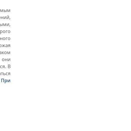
амым
ний,
ыми,
рого
ного
ожая
аком
 они
ся. В
аться
.
При