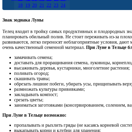
18
19
20
21
22
23
24
25
26
27
28
29
30
31
Знак зодиака Луны
Телец входит в тройку самых продуктивных и плодородных зна
планировать обильный полив. Не стоит переживать из-за плох
развиваются, легко переносят неблагоприятные условия, дают
очень качественный семенной материал.
При Луне в Тельце б
замачивать семена;
доставать для проращивания семена, луковицы, корнепло
высаживать деревья, кустарники, многолетние растения;
поливать огород;
скашивать травы;
обрезать лишние побеги, убирать усы, прищипывать вер
размножать культуры прививками;
закладывать компост;
срезать цветы;
заниматься заготовками (консервированием, солением, ва
При Луне в Тельце возможно:
пропалывать и рыхлить гряды (не касаясь корневой систе
выкапывать корни и клубни для хранения;