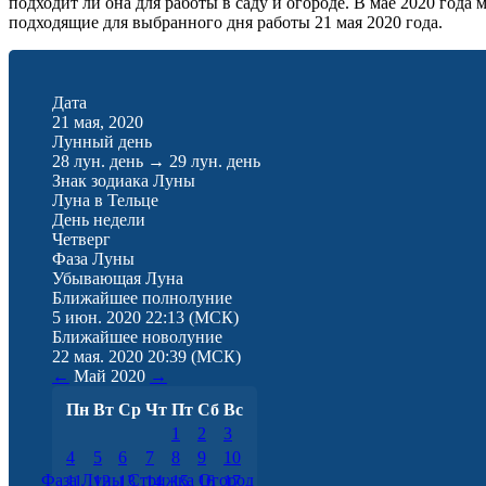
подходит ли она для работы в саду и огороде. В мае 2020 года
подходящие для выбранного дня работы 21 мая 2020 года.
Дата
21 мая, 2020
Лунный день
28 лун. день
→
29 лун. день
Знак зодиака Луны
Луна в Тельце
День недели
Четверг
Фаза Луны
Убывающая Луна
Ближайшее полнолуние
5 июн. 2020 22:13
(МСК)
Ближайшее новолуние
22 мая. 2020 20:39
(МСК)
←
Май
2020
→
Пн
Вт
Ср
Чт
Пт
Сб
Вс
1
2
3
4
5
6
7
8
9
10
Фаза Луны
Стрижка
Огород
11
12
13
14
15
16
17