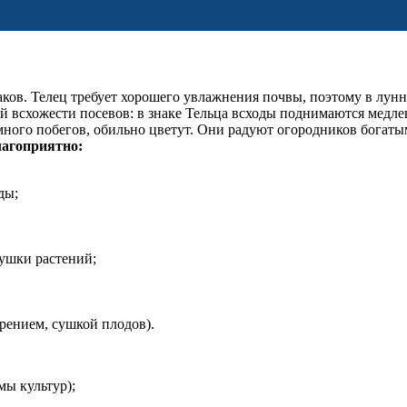
ков. Телец требует хорошего увлажнения почвы, поэтому в лунн
ой всхожести посевов: в знаке Тельца всходы поднимаются медл
 много побегов, обильно цветут. Они радуют огородников богат
лагоприятно:
ды;
хушки растений;
рением, сушкой плодов).
мы культур);