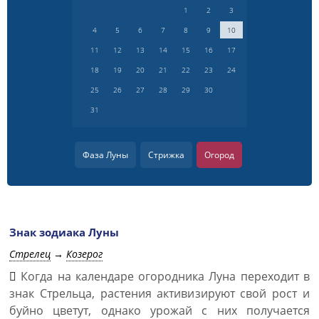
1
2
3
4
5
6
7
8
9
10
11
12
13
14
15
16
17
18
19
20
21
22
23
24
25
26
27
28
29
30
31
Фаза Луны
Стрижка
Огород
Знак зодиака Луны
Стрелец
→
Козерог
Когда на календаре огородника Луна переходит в
знак Стрельца, растения активизируют свой рост и
буйно цветут, однако урожай с них получается