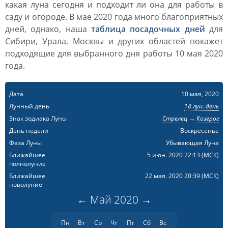
какая луна сегодня и подходит ли она для работы в
саду и огороде. В мае 2020 года много благоприятных
дней, однако, наша
таблица посадочных дней
для
Сибири, Урала, Москвы и других областей покажет
подходящие для выбранного дня работы 10 мая 2020
года.
Дата
10 мая, 2020
Лунный день
18 лун. день
Знак зодиака Луны
Стрелец
→
Козерог
День недели
Воскресенье
Фаза Луны
Убывающая Луна
Ближайшее
5 июн. 2020 22:13
(МСК)
полнолуние
Ближайшее
22 мая. 2020 20:39
(МСК)
новолуние
←
Май
2020
→
Пн
Вт
Ср
Чт
Пт
Сб
Вс