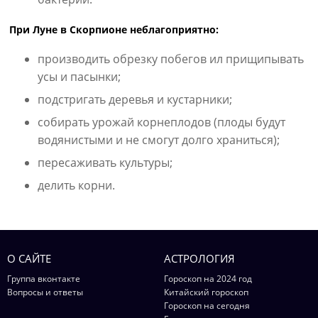
При Луне в Скорпионе неблагоприятно:
производить обрезку побегов ил прищипывать
усы и пасынки;
подстригать деревья и кустарники;
собирать урожай корнеплодов (плоды будут
водянистыми и не смогут долго храниться);
пересаживать культуры;
делить корни.
О САЙТЕ
АСТРОЛОГИЯ
Группа вконтакте
Гороскоп на 2024 год
Вопросы и ответы
Китайский гороскоп
Гороскоп на сегодня