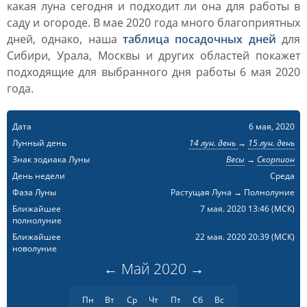
какая луна сегодня и подходит ли она для работы в
саду и огороде. В мае 2020 года много благоприятных
дней, однако, наша
таблица посадочных дней
для
Сибири, Урала, Москвы и других областей покажет
подходящие для выбранного дня работы 6 мая 2020
года.
Дата
6 мая, 2020
Лунный день
14 лун. день
→
15 лун. день
Знак зодиака Луны
Весы
→
Скорпион
День недели
Среда
Фаза Луны
Растущая Луна → Полнолуние
Ближайшее
7 мая. 2020 13:46
(МСК)
полнолуние
Ближайшее
22 мая. 2020 20:39
(МСК)
новолуние
←
Май
2020
→
Пн
Вт
Ср
Чт
Пт
Сб
Вс