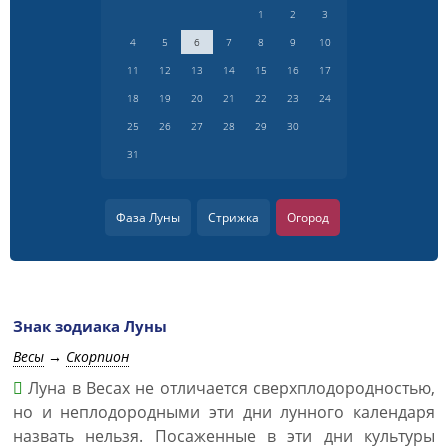
1
2
3
4
5
6
7
8
9
10
11
12
13
14
15
16
17
18
19
20
21
22
23
24
25
26
27
28
29
30
31
Фаза Луны
Стрижка
Огород
Знак зодиака Луны
Весы
→
Скорпион
Луна в Весах не отличается сверхплодородностью,
но и неплодородными эти дни лунного календаря
назвать нельзя. Посаженные в эти дни культуры