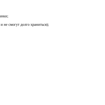
ынки;
и не смогут долго храниться);