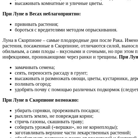
высаживать комнатные и уличные цветы.
При Луне в Весах неблагоприятно:
прививать растения;
бороться с вредителями методом опрыскивания.
Луна в Скорпионе – самые плодородные дни после Рака. Именно
растения, посаженные в Скорпионе, отличаются силой, выносл
обильным, а сами плоды – вкусными и сочными, но при этом п
инфекциями, проникающими через ранки и трещины.
При Лун
замачивать семена;
сеять, переносить рассаду в грунт;
высаживать и размножать овощи, цветы, кустарники, дерев
поливать огород;
удобрять почву с помощью различных подкормок (следует
При Луне в Скорпионе возможно:
убирать сорняки, прореживать посадки;
рыхлить землю, не повреждая корни;
стричь газоны, скашивать траву;
собирать урожай («вершки», но не корнеплоды);
заготавливать верхние части лекарственных растений;