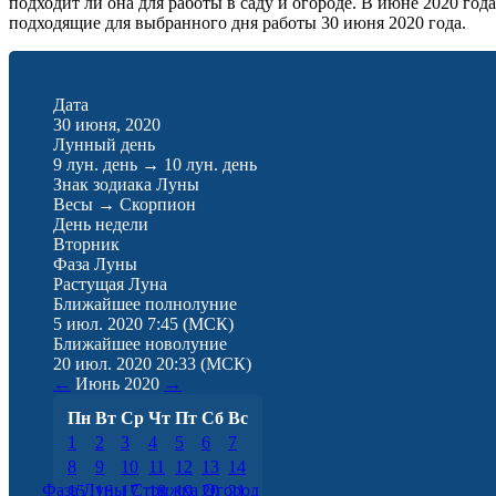
подходит ли она для работы в саду и огороде. В июне 2020 го
подходящие для выбранного дня работы 30 июня 2020 года.
Дата
30 июня, 2020
Лунный день
9 лун. день
→
10 лун. день
Знак зодиака Луны
Весы
→
Скорпион
День недели
Вторник
Фаза Луны
Растущая Луна
Ближайшее полнолуние
5 июл. 2020 7:45
(МСК)
Ближайшее новолуние
20 июл. 2020 20:33
(МСК)
←
Июнь
2020
→
Пн
Вт
Ср
Чт
Пт
Сб
Вс
1
2
3
4
5
6
7
8
9
10
11
12
13
14
Фаза Луны
Стрижка
Огород
15
16
17
18
19
20
21