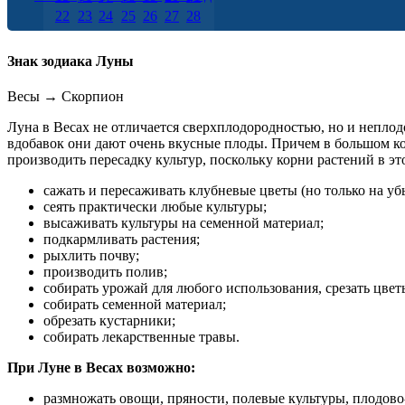
22
23
24
25
26
27
28
29
30
Знак зодиака Луны
Весы
→
Скорпион
Луна в Весах не отличается сверхплодородностью, но и неплод
вдобавок они дают очень вкусные плоды. Причем в большом ко
производить пересадку культур, поскольку корни растений в 
сажать и пересаживать клубневые цветы (но только на у
сеять практически любые культуры;
высаживать культуры на семенной материал;
подкармливать растения;
рыхлить почву;
производить полив;
собирать урожай для любого использования, срезать цвет
собирать семенной материал;
обрезать кустарники;
собирать лекарственные травы.
При Луне в Весах возможно:
размножать овощи, пряности, полевые культуры, плодово