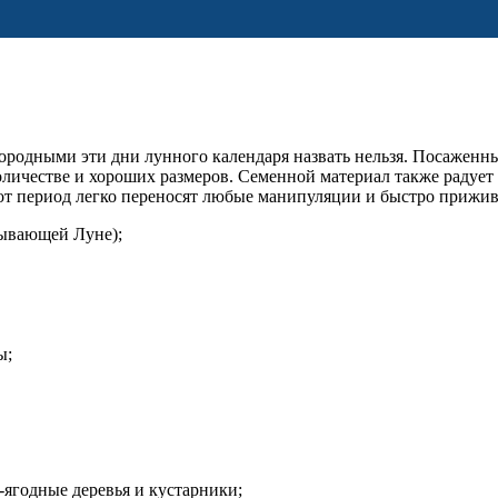
ородными эти дни лунного календаря назвать нельзя. Посаженные
личестве и хороших размеров. Семенной материал также радует
этот период легко переносят любые манипуляции и быстро прижи
бывающей Луне);
ы;
-ягодные деревья и кустарники;