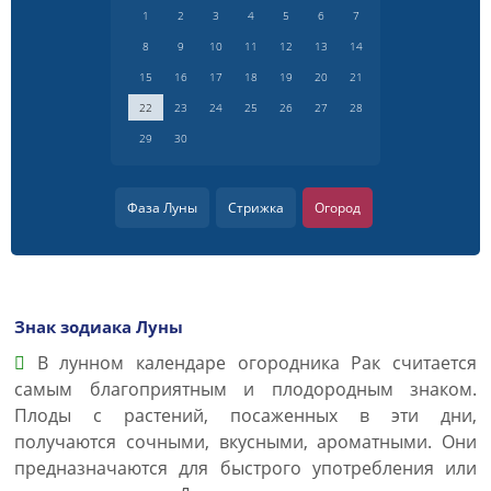
1
2
3
4
5
6
7
8
9
10
11
12
13
14
15
16
17
18
19
20
21
22
23
24
25
26
27
28
29
30
Фаза Луны
Стрижка
Огород
Знак зодиака Луны
В лунном календаре огородника Рак считается
самым благоприятным и плодородным знаком.
Плоды с растений, посаженных в эти дни,
получаются сочными, вкусными, ароматными. Они
предназначаются для быстрого употребления или