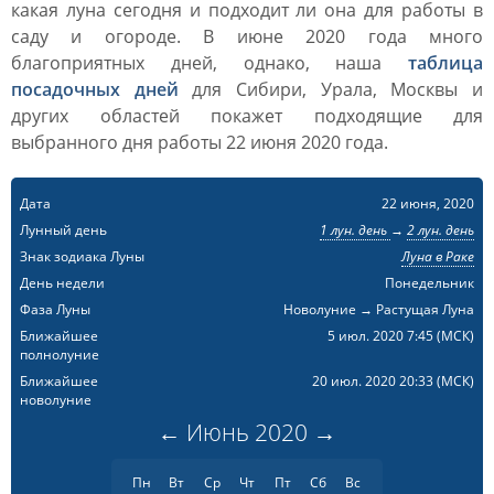
какая луна сегодня и подходит ли она для работы в
саду и огороде. В июне 2020 года много
благоприятных дней, однако, наша
таблица
посадочных дней
для Сибири, Урала, Москвы и
других областей покажет подходящие для
выбранного дня работы 22 июня 2020 года.
Дата
22 июня, 2020
Лунный день
1 лун. день
→
2 лун. день
Знак зодиака Луны
Луна в Раке
День недели
Понедельник
Фаза Луны
Новолуние → Растущая Луна
Ближайшее
5 июл. 2020 7:45
(МСК)
полнолуние
Ближайшее
20 июл. 2020 20:33
(МСК)
новолуние
←
Июнь
2020
→
Пн
Вт
Ср
Чт
Пт
Сб
Вс