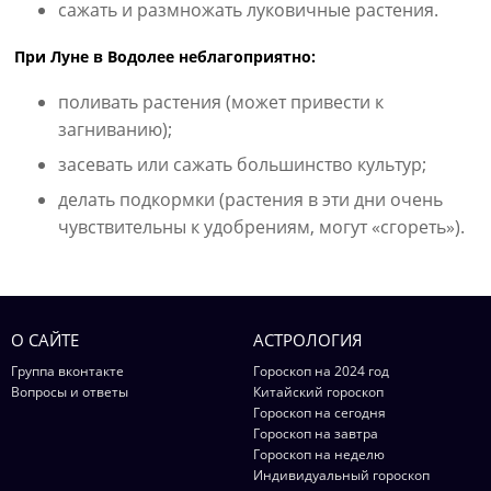
сажать и размножать луковичные растения.
При Луне в Водолее неблагоприятно:
поливать растения (может привести к
загниванию);
засевать или сажать большинство культур;
делать подкормки (растения в эти дни очень
чувствительны к удобрениям, могут «сгореть»).
О САЙТЕ
АСТРОЛОГИЯ
Группа вконтакте
Гороскоп на 2024 год
Вопросы и ответы
Китайский гороскоп
Гороскоп на сегодня
Гороскоп на завтра
Гороскоп на неделю
Индивидуальный гороскоп