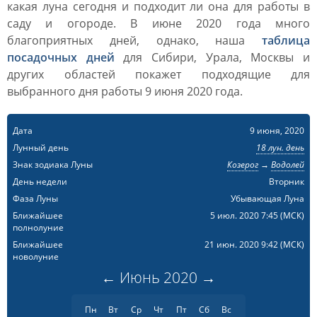
какая луна сегодня и подходит ли она для работы в
саду и огороде. В июне 2020 года много
благоприятных дней, однако, наша
таблица
посадочных дней
для Сибири, Урала, Москвы и
других областей покажет подходящие для
выбранного дня работы 9 июня 2020 года.
Дата
9 июня, 2020
Лунный день
18 лун. день
Знак зодиака Луны
Козерог
→
Водолей
День недели
Вторник
Фаза Луны
Убывающая Луна
Ближайшее
5 июл. 2020 7:45
(МСК)
полнолуние
Ближайшее
21 июн. 2020 9:42
(МСК)
новолуние
←
Июнь
2020
→
Пн
Вт
Ср
Чт
Пт
Сб
Вс