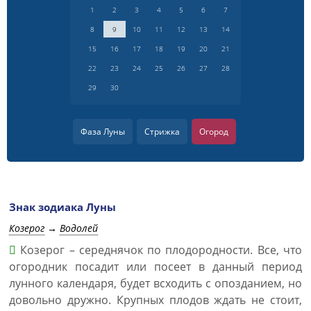
1
2
3
4
5
6
7
8
9
10
11
12
13
14
15
16
17
18
19
20
21
22
23
24
25
26
27
28
29
30
Фаза Луны
Стрижка
Огород
Знак зодиака Луны
Козерог
→
Водолей
Козерог – середнячок по плодородности. Все, что
огородник посадит или посеет в данный период
лунного календаря, будет всходить с опозданием, но
довольно дружно. Крупных плодов ждать не стоит,