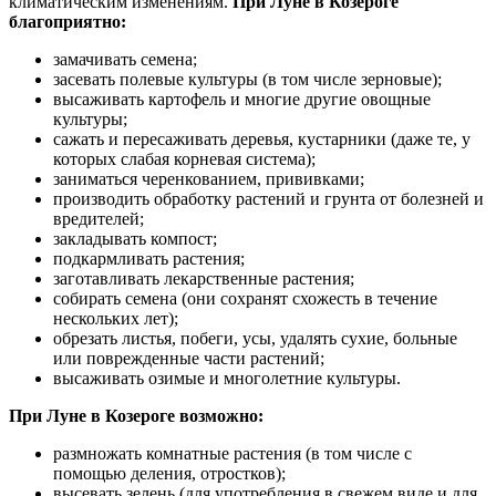
климатическим изменениям.
При Луне в Козероге
благоприятно:
замачивать семена;
засевать полевые культуры (в том числе зерновые);
высаживать картофель и многие другие овощные
культуры;
сажать и пересаживать деревья, кустарники (даже те, у
которых слабая корневая система);
заниматься черенкованием, прививками;
производить обработку растений и грунта от болезней и
вредителей;
закладывать компост;
подкармливать растения;
заготавливать лекарственные растения;
собирать семена (они сохранят схожесть в течение
нескольких лет);
обрезать листья, побеги, усы, удалять сухие, больные
или поврежденные части растений;
высаживать озимые и многолетние культуры.
При Луне в Козероге возможно:
размножать комнатные растения (в том числе с
помощью деления, отростков);
высевать зелень (для употребления в свежем виде и для