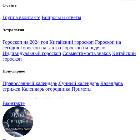
О сайте
Группа вконтакте
Вопросы и ответы
Астрология
Гороскоп на 2024 год
Китайский гороскоп
Гороскоп на
сегодня
Гороскоп на завтра
Гороскоп на неделю
Индивидуальный гороскоп
Совместимость знаков
Китайский
гороскоп
Популярное
Православный календарь
Лунный календарь
Календарь
стрижек
Календарь огородника
Приметы
Астропортал «Луна Сегодня» 2026
Вконтакте