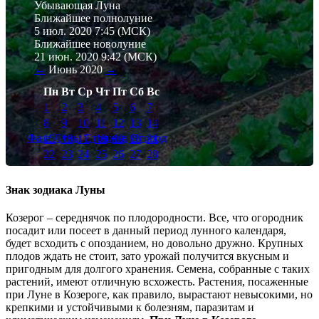
Убывающая Луна
Ближайшее полнолуние
5 июл. 2020 7:45
(МСК)
Ближайшее новолуние
21 июн. 2020 9:42
(МСК)
←
Июнь
2020
→
Пн
Вт
Ср
Чт
Пт
Сб
Вс
1
2
3
4
5
6
7
8
9
10
11
12
13
14
Фаза Луны
Стрижка
Огород
15
16
17
18
19
20
21
22
23
24
25
26
27
28
29
30
Знак зодиака Луны
Козерог – середнячок по плодородности. Все, что огородник
посадит или посеет в данный период лунного календаря,
будет всходить с опозданием, но довольно дружно. Крупных
плодов ждать не стоит, зато урожай получится вкусным и
пригодным для долгого хранения. Семена, собранные с таких
растений, имеют отличную всхожесть. Растения, посаженные
при Луне в Козероге, как правило, вырастают невысокими, но
крепкими и устойчивыми к болезням, паразитам и