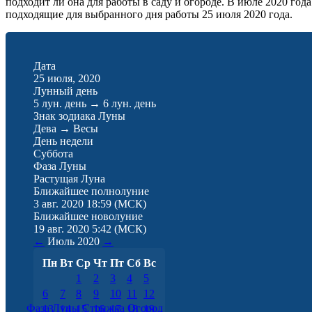
подходит ли она для работы в саду и огороде. В июле 2020 го
подходящие для выбранного дня работы 25 июля 2020 года.
Дата
25 июля, 2020
Лунный день
5 лун. день
→
6 лун. день
Знак зодиака Луны
Дева
→
Весы
День недели
Суббота
Фаза Луны
Растущая Луна
Ближайшее полнолуние
3 авг. 2020 18:59
(МСК)
Ближайшее новолуние
19 авг. 2020 5:42
(МСК)
←
Июль
2020
→
Пн
Вт
Ср
Чт
Пт
Сб
Вс
1
2
3
4
5
6
7
8
9
10
11
12
Фаза Луны
Стрижка
Огород
13
14
15
16
17
18
19