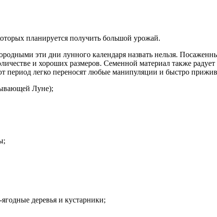
 которых планируется получить большой урожай.
ородными эти дни лунного календаря назвать нельзя. Посаженные
личестве и хороших размеров. Семенной материал также радует
этот период легко переносят любые манипуляции и быстро прижи
бывающей Луне);
ы;
-ягодные деревья и кустарники;