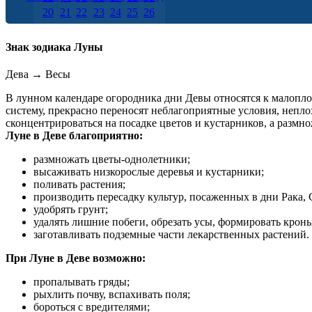
20
21
22
23
24
25
26
27
28
29
30
31
Знак зодиака Луны
Дева
→
Весы
В лунном календаре огородника дни Девы относятся к малопл
систему, прекрасно переносят неблагоприятные условия, непло
сконцентрироваться на посадке цветов и кустарников, а размн
Луне в Деве благоприятно:
размножать цветы-однолетники;
высаживать низкорослые деревья и кустарники;
поливать растения;
производить пересадку культур, посаженных в дни Рака,
удобрять грунт;
удалять лишние побеги, обрезать усы, формировать кроны
заготавливать подземные части лекарственных растений.
При Луне в Деве возможно:
пропалывать гряды;
рыхлить почву, вспахивать поля;
бороться с вредителями;