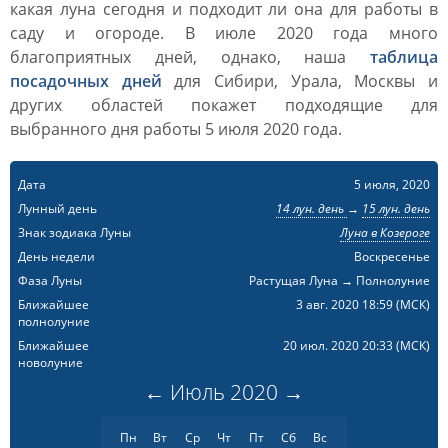
какая луна сегодня и подходит ли она для работы в
саду и огороде. В июле 2020 года много
благоприятных дней, однако, наша
таблица
посадочных дней
для Сибири, Урала, Москвы и
других областей покажет подходящие для
выбранного дня работы 5 июля 2020 года.
Дата
5 июля, 2020
Лунный день
14 лун. день
→
15 лун. день
Знак зодиака Луны
Луна в Козероге
День недели
Воскресенье
Фаза Луны
Растущая Луна → Полнолуние
Ближайшее
3 авг. 2020 18:59
(МСК)
полнолуние
Ближайшее
20 июл. 2020 20:33
(МСК)
новолуние
←
Июль
2020
→
Пн
Вт
Ср
Чт
Пт
Сб
Вс