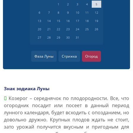
1
2
3
4
5
6
7
8
9
10
11
12
13
14
15
16
17
18
19
20
21
22
23
24
25
26
27
28
29
30
31
Фаза Луны
Стрижка
Огород
Знак зодиака Луны
Козерог – середнячок по плодородности. Все, что
огородник посадит или посеет в данный период
лунного календаря, будет всходить с опозданием, но
довольно дружно. Крупных плодов ждать не стоит,
зато урожай получится вкусным и пригодным для