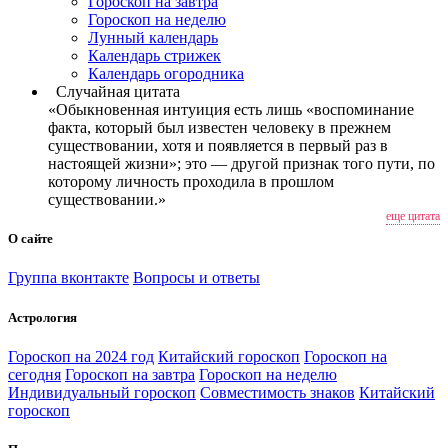
Гороскоп на завтра
Гороскоп на неделю
Лунный календарь
Календарь стрижек
Календарь огородника
Случайная цитата
«Обыкновенная интуиция есть лишь «воспоминание
факта, который был известен человеку в прежнем
существовании, хотя и появляется в первый раз в
настоящей жизни»; это — другой признак того пути, по
которому личность проходила в прошлом
существовании.»
еще цитата
О сайте
Группа вконтакте
Вопросы и ответы
Астрология
Гороскоп на 2024 год
Китайский гороскоп
Гороскоп на
сегодня
Гороскоп на завтра
Гороскоп на неделю
Индивидуальный гороскоп
Совместимость знаков
Китайский
гороскоп