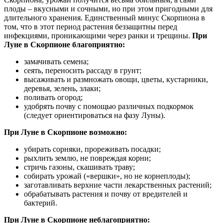
плоды – вкусными и сочными, но при этом пригодными для
длительного хранения. Единственный минус Скорпиона в
том, что в этот период растения беззащитны перед
инфекциями, проникающими через ранки и трещины.
При
Луне в Скорпионе благоприятно:
замачивать семена;
сеять, переносить рассаду в грунт;
высаживать и размножать овощи, цветы, кустарники,
деревья, зелень, злаки;
поливать огород;
удобрять почву с помощью различных подкормок
(следует ориентироваться на фазу Луны).
При Луне в Скорпионе возможно:
убирать сорняки, прореживать посадки;
рыхлить землю, не повреждая корни;
стричь газоны, скашивать траву;
собирать урожай («вершки», но не корнеплоды);
заготавливать верхние части лекарственных растений;
обрабатывать растения и почву от вредителей и
бактерий.
При Луне в Скорпионе неблагоприятно: