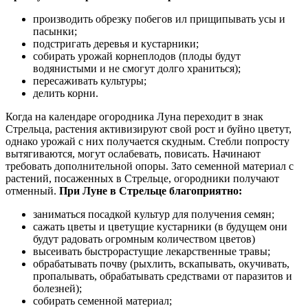
производить обрезку побегов ил прищипывать усы и
пасынки;
подстригать деревья и кустарники;
собирать урожай корнеплодов (плоды будут
водянистыми и не смогут долго храниться);
пересаживать культуры;
делить корни.
Когда на календаре огородника Луна переходит в знак
Стрельца, растения активизируют свой рост и буйно цветут,
однако урожай с них получается скудным. Стебли попросту
вытягиваются, могут ослабевать, повисать. Начинают
требовать дополнительной опоры. Зато семенной материал с
растений, посаженных в Стрельце, огородники получают
отменный.
При Луне в Стрельце благоприятно:
заниматься посадкой культур для получения семян;
сажать цветы и цветущие кустарники (в будущем они
будут радовать огромным количеством цветов)
высеивать быстрорастущие лекарственные травы;
обрабатывать почву (рыхлить, вскапывать, окучивать,
пропалывать, обрабатывать средствами от паразитов и
болезней);
собирать семенной материал;