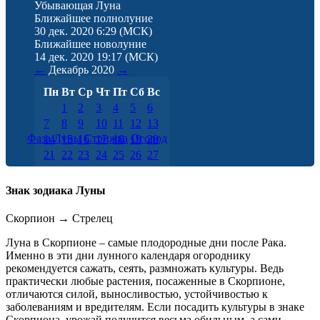
Убывающая Луна
Ближайшее полнолуние
30 дек. 2020 6:29
(МСК)
Ближайшее новолуние
14 дек. 2020 19:17
(МСК)
←
Декабрь
2020
→
Пн
Вт
Ср
Чт
Пт
Сб
Вс
1
2
3
4
5
6
7
8
9
10
11
12
13
Фаза Луны
Стрижка
Огород
14
15
16
17
18
19
20
21
22
23
24
25
26
27
28
29
30
31
Знак зодиака Луны
Скорпион
→
Стрелец
Луна в Скорпионе – самые плодородные дни после Рака.
Именно в эти дни лунного календаря огороднику
рекомендуется сажать, сеять, размножать культуры. Ведь
практически любые растения, посаженные в Скорпионе,
отличаются силой, выносливостью, устойчивостью к
заболеваниям и вредителям. Если посадить культуры в знаке
Скорпиона, урожай получится весьма обильным, а сами