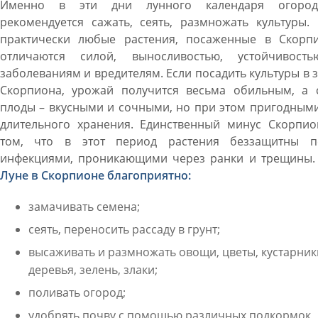
Именно в эти дни лунного календаря огород
рекомендуется сажать, сеять, размножать культуры.
практически любые растения, посаженные в Скорпи
отличаются силой, выносливостью, устойчивост
заболеваниям и вредителям. Если посадить культуры в 
Скорпиона, урожай получится весьма обильным, а 
плоды – вкусными и сочными, но при этом пригодным
длительного хранения. Единственный минус Скорпио
том, что в этот период растения беззащитны п
инфекциями, проникающими через ранки и трещины
Луне в Скорпионе благоприятно:
замачивать семена;
сеять, переносить рассаду в грунт;
высаживать и размножать овощи, цветы, кустарник
деревья, зелень, злаки;
поливать огород;
удобрять почву с помощью различных подкормок