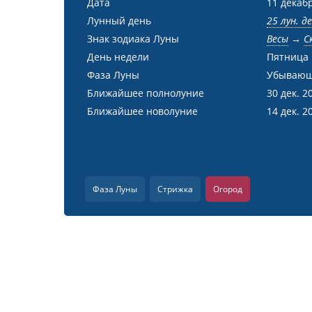
Дата
11 декабр
Лунный день
25 лун. д
Знак зодиака Луны
Весы
→
С
День недели
Пятница
Фаза Луны
Убывающ
Ближайшее полнолуние
30 дек. 2
Ближайшее новолуние
14 дек. 2
Фаза Луны
Стрижка
Огород