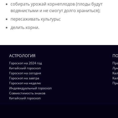
собирать урожай корнеплодов (плоды будут
водянистыми и не смогут долго храниться);
пересаживать культуры;
делить корни.
АСТРОЛОГИЯ
ПО
Гороскоп на 2024 год
Пра
Китайский гороскоп
Лун
Гороскоп на сегодня
Кал
Гороскоп на завтра
Кал
Гороскоп на неделю
Пр
Индивидуальный гороскоп
Совместимость знаков
Китайский гороскоп