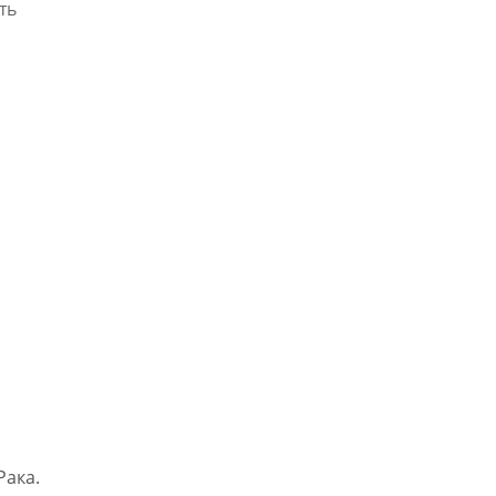
ть
ака.