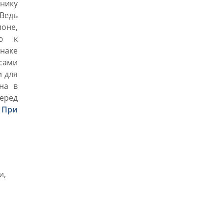
нику
 Ведь
оне,
ью к
знаке
сами
и для
на в
еред
.
При
и,