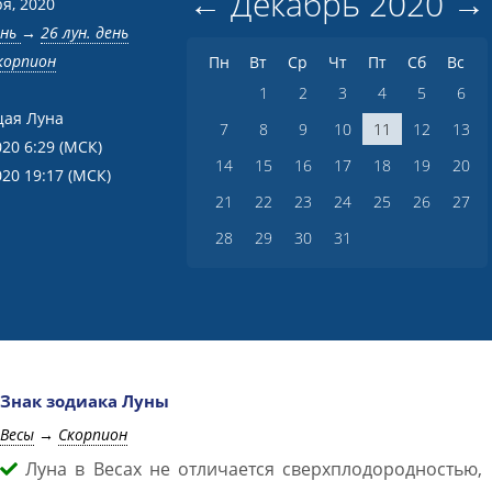
←
Декабрь
2020
→
я, 2020
ень
→
26 лун. день
корпион
Пн
Вт
Ср
Чт
Пт
Сб
Вс
1
2
3
4
5
6
ая Луна
7
8
9
10
11
12
13
020 6:29
(МСК)
14
15
16
17
18
19
20
020 19:17
(МСК)
21
22
23
24
25
26
27
28
29
30
31
Знак зодиака Луны
Весы
→
Скорпион
Луна в Весах не отличается сверхплодородностью, 