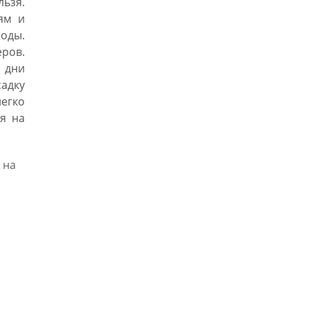
льзя.
ям и
оды.
ров.
 дни
адку
егко
я на
 на