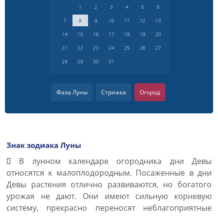
1
2
3
4
5
6
7
8
9
10
11
12
13
14
15
16
17
18
19
20
21
22
23
24
25
26
27
28
29
30
31
Фаза Луны
Стрижка
Огород
Знак зодиака Луны
В лунном календаре огородника дни Девы
относятся к малоплодородным. Посаженные в дни
Девы растения отлично развиваются, но богатого
урожая не дают. Они имеют сильную корневую
систему, прекрасно переносят неблагоприятные