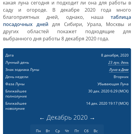
какая луна сегодня и подходит ли она для работы в
саду и огороде. В декабре 2020 года много
благоприятных дней, однако, наша
таблица
посадочных дней
для Сибири, Урала, Москвы и
других областей покажет подходящие для
выбранного дня работы 8 декабря 2020 года.
Дата
8 декабря, 2020
Лунный день
23 лун. день
Знак зодиака Луны
Луна в Деве
День недели
Вторник
Фаза Луны
Убывающая Луна
Ближайшее
30 дек. 2020 6:29
(МСК)
полнолуние
Ближайшее
14 дек. 2020 19:17
(МСК)
новолуние
←
Декабрь
2020
→
Пн
Вт
Ср
Чт
Пт
Сб
Вс