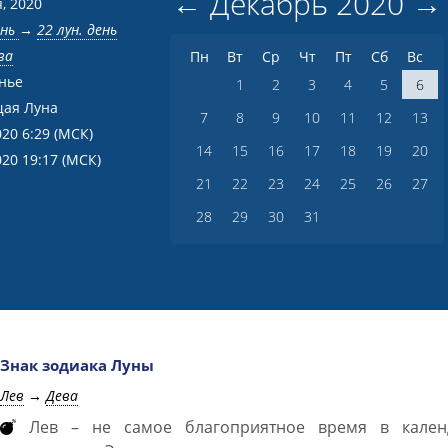
←
Декабрь
2020
→
, 2020
ень
→
22 лун. день
ва
Пн
Вт
Ср
Чт
Пт
Сб
Вс
нье
1
2
3
4
5
6
ая Луна
7
8
9
10
11
12
13
020 6:29
(МСК)
14
15
16
17
18
19
20
020 19:17
(МСК)
21
22
23
24
25
26
27
28
29
30
31
Знак зодиака Луны
Лев
→
Дева
Лев – не самое благоприятное время в кален