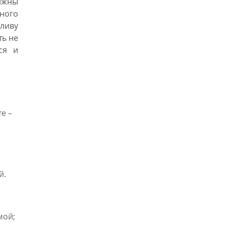
олжны
ного
ливу
ть не
ся и
е –
й.
мой;