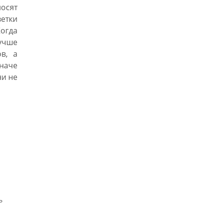
осят
етки
Когда
чше
в, а
наче
ни не
ь