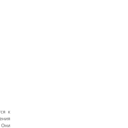
ся к
ения
 Они