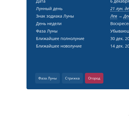
Дата
6 декабря
Лунный день
21 лун. д
Знак зодиака Луны
Лев
→
Де
День недели
Воскресе
Фаза Луны
Убывающ
Ближайшее полнолуние
30 дек. 2
Ближайшее новолуние
14 дек. 2
Фаза Луны
Стрижка
Огород