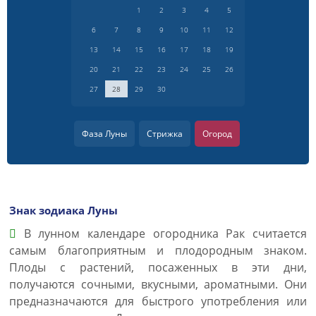
1
2
3
4
5
6
7
8
9
10
11
12
13
14
15
16
17
18
19
20
21
22
23
24
25
26
27
28
29
30
Фаза Луны
Стрижка
Огород
Знак зодиака Луны
В лунном календаре огородника Рак считается
самым благоприятным и плодородным знаком.
Плоды с растений, посаженных в эти дни,
получаются сочными, вкусными, ароматными. Они
предназначаются для быстрого употребления или