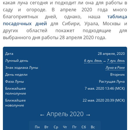
какая луна сегодня и подходит ли она для работы в
саду и огороде. В апреле 2020 года много
благоприятных дней, однако, наша
таблица
посадочных дней
для Сибири, Урала, Москвы и
других областей покажет подходящие для
выбранного дня работы 28 апреля 2020 года.
Дата
28 апреля, 2020
Лунный день
6 лун. день
→
7 лун. день
Знак зодиака Луны
Луна в Раке
День недели
Вторник
Фаза Луны
Растущая Луна
Ближайшее
7 мая. 2020 13:46
(МСК)
полнолуние
Ближайшее
22 мая. 2020 20:39
(МСК)
новолуние
←
Апрель
2020
→
Пн
Вт
Ср
Чт
Пт
Сб
Вс