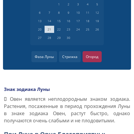
1
2
3
4
5
6
7
8
9
10
11
12
13
14
15
16
17
18
19
20
21
22
23
24
25
26
27
28
29
30
Фаза Луны
Стрижка
Огород
Знак зодиака Луны
Овен является неплодородным знаком зодиака.
Растения, посаженные в период прохождения Луны
в знаке зодиака Овен, растут быстро, однако
получаются очень слабыми и не плодовитыми.