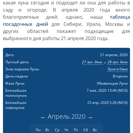
какая луна сегодня и подходит ли она для работы в
саду и огороде. В апреле 2020 года много
благоприятных дней, однако, наша
таблица
посадочных дней
для Сибири, Урала, Москвы и
других областей покажет подходящие для
выбранного дня работы 21 апреля 2020 года.
Дата
21 апреля, 2020
Лунный день
27 лун. день
→
28 лун. день
Знак зодиака Луны
Луна в Овне
День недели
Вторник
Фаза Луны
Убывающая Луна
Ближайшее
7 мая. 2020 13:46
(МСК)
полнолуние
Ближайшее
23 апр. 2020 5:26
(МСК)
новолуние
←
Апрель
2020
→
Пн
Вт
Ср
Чт
Пт
Сб
Вс