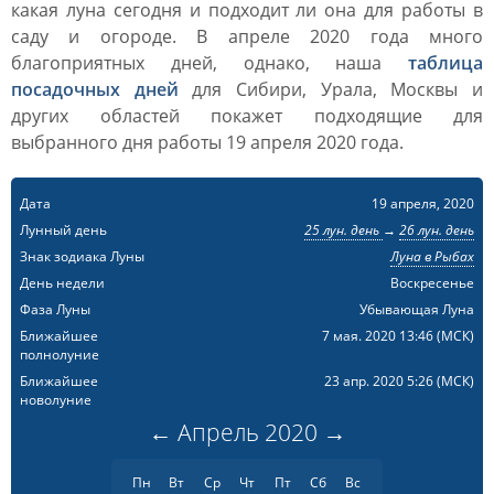
какая луна сегодня и подходит ли она для работы в
саду и огороде. В апреле 2020 года много
благоприятных дней, однако, наша
таблица
посадочных дней
для Сибири, Урала, Москвы и
других областей покажет подходящие для
выбранного дня работы 19 апреля 2020 года.
Дата
19 апреля, 2020
Лунный день
25 лун. день
→
26 лун. день
Знак зодиака Луны
Луна в Рыбах
День недели
Воскресенье
Фаза Луны
Убывающая Луна
Ближайшее
7 мая. 2020 13:46
(МСК)
полнолуние
Ближайшее
23 апр. 2020 5:26
(МСК)
новолуние
←
Апрель
2020
→
Пн
Вт
Ср
Чт
Пт
Сб
Вс