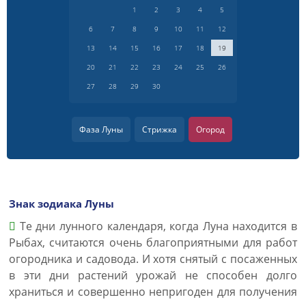
1
2
3
4
5
6
7
8
9
10
11
12
13
14
15
16
17
18
19
20
21
22
23
24
25
26
27
28
29
30
Фаза Луны
Стрижка
Огород
Знак зодиака Луны
Те дни лунного календаря, когда Луна находится в
Рыбах, считаются очень благоприятными для работ
огородника и садовода. И хотя снятый с посаженных
в эти дни растений урожай не способен долго
храниться и совершенно непригоден для получения