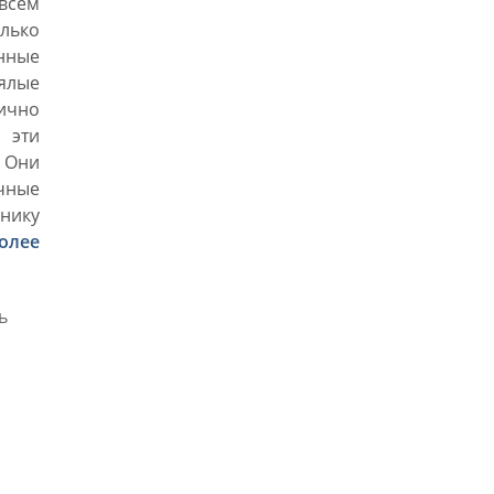
овсем
лько
енные
вялые
лично
 эти
 Они
чные
днику
олее
ь