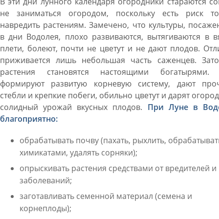
В эти дни лунного календаря огородники стараются с
не заниматься огородом, поскольку есть риск то
навредить растениям. Замечено, что культуры, посаж
в дни Водолея, плохо развиваются, вытягиваются в 
плети, болеют, почти не цветут и не дают плодов. От
приживается лишь небольшая часть саженцев. Зато
растения становятся настоящими богатырями.
формируют развитую корневую систему, дают про
стебли и крепкие побеги, обильно цветут и дарят огоро
солидный урожай вкусных плодов.
При Луне в Вод
благоприятно:
обрабатывать почву (пахать, рыхлить, обрабатыват
химикатами, удалять сорняки);
опрыскивать растения средствами от вредителей и
заболеваний;
заготавливать семенной материал (семена и
корнеплоды);