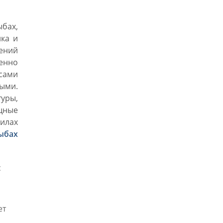
ыбах,
ка и
тений
енно
сами
ыми.
уры,
щные
силах
ыбах
с
ет