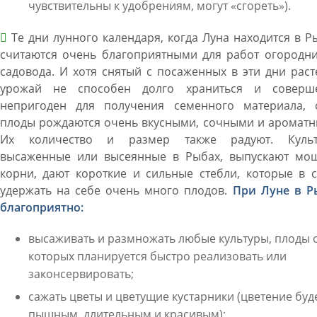
чувствительны к удобрениям, могут «сгореть»).
Те дни лунного календаря, когда Луна находится в Р
считаются очень благоприятными для работ огородни
садовода. И хотя снятый с посаженных в эти дни рас
урожай не способен долго храниться и соверш
непригоден для получения семенного материала, 
плоды рождаются очень вкусными, сочными и ароматн
Их количество и размер также радуют. Культ
высаженные или высеянные в Рыбах, выпускают мо
корни, дают короткие и сильные стебли, которые в 
удержать на себе очень много плодов.
При Луне в Р
благоприятно:
высаживать и размножать любые культуры, плоды 
которых планируется быстро реализовать или
законсервировать;
сажать цветы и цветущие кустарники (цветение буд
пышным, длительным и красивым);