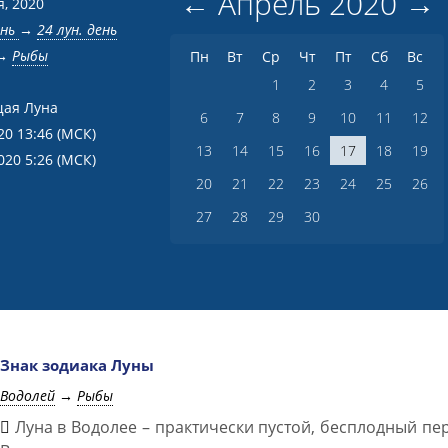
←
Апрель
2020
→
я, 2020
ень
→
24 лун. день
→
Рыбы
Пн
Вт
Ср
Чт
Пт
Сб
Вс
1
2
3
4
5
ая Луна
6
7
8
9
10
11
12
20 13:46
(МСК)
13
14
15
16
17
18
19
020 5:26
(МСК)
20
21
22
23
24
25
26
27
28
29
30
Знак зодиака Луны
Водолей
→
Рыбы
Луна в Водолее – практически пустой, бесплодный пе