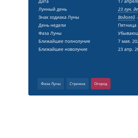
Дата
17 апрел
Лунный день
23 лун. д
Знак зодиака Луны
Водолей
День недели
Пятница
Фаза Луны
Убывающ
Ближайшее полнолуние
7 мая. 20
Ближайшее новолуние
23 апр. 2
Фаза Луны
Стрижка
Огород