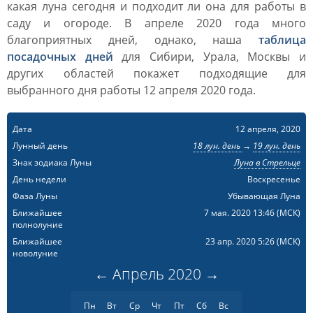
какая луна сегодня и подходит ли она для работы в
саду и огороде. В апреле 2020 года много
благоприятных дней, однако, наша
таблица
посадочных дней
для Сибири, Урала, Москвы и
других областей покажет подходящие для
выбранного дня работы 12 апреля 2020 года.
Дата
12 апреля, 2020
Лунный день
18 лун. день
→
19 лун. день
Знак зодиака Луны
Луна в Стрельце
День недели
Воскресенье
Фаза Луны
Убывающая Луна
Ближайшее
7 мая. 2020 13:46
(МСК)
полнолуние
Ближайшее
23 апр. 2020 5:26
(МСК)
новолуние
←
Апрель
2020
→
Пн
Вт
Ср
Чт
Пт
Сб
Вс