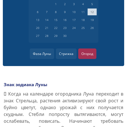
1
2
3
4
5
6
7
8
9
10
11
12
13
14
15
16
17
18
19
20
21
22
23
24
25
26
27
28
29
30
Фаза Луны
Стрижка
Огород
Знак зодиака Луны
Когда на календаре огородника Луна переходит в
знак Стрельца, растения активизируют свой рост и
буйно цветут, однако урожай с них получается
скудным. Стебли попросту вытягиваются, могут
ослабевать, повисать. Начинают требовать