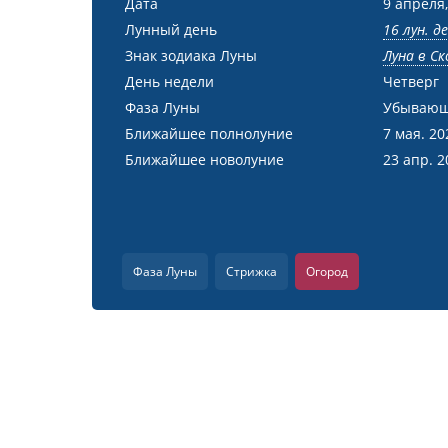
Дата
9 апреля,
Лунный день
16 лун. д
Знак зодиака Луны
Луна в С
День недели
Четверг
Фаза Луны
Убывающ
Ближайшее полнолуние
7 мая. 20
Ближайшее новолуние
23 апр. 2
Фаза Луны
Стрижка
Огород