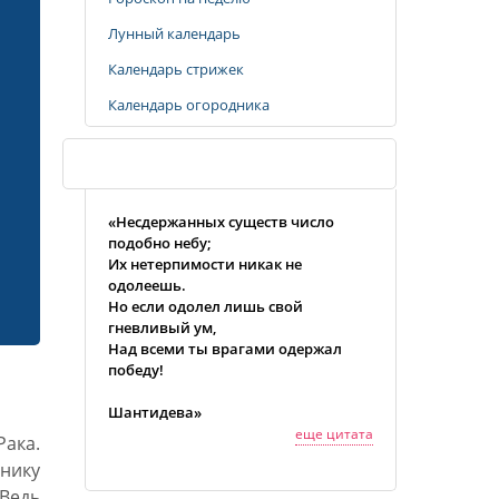
Лунный календарь
Календарь стрижек
Календарь огородника
Случайная цитата
«Несдержанных существ число
подобно небу;
Их нетерпимости никак не
одолеешь.
Но если одолел лишь свой
гневливый ум,
Над всеми ты врагами одержал
победу!
Шантидева»
еще цитата
ака.
нику
 Ведь