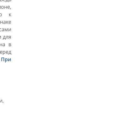
оне,
ью к
знаке
сами
и для
на в
еред
.
При
и,