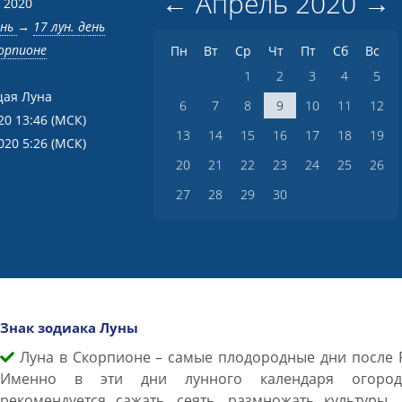
←
Апрель
2020
→
 2020
ень
→
17 лун. день
корпионе
Пн
Вт
Ср
Чт
Пт
Сб
Вс
1
2
3
4
5
ая Луна
6
7
8
9
10
11
12
20 13:46
(МСК)
13
14
15
16
17
18
19
020 5:26
(МСК)
20
21
22
23
24
25
26
27
28
29
30
Знак зодиака Луны
Луна в Скорпионе – самые плодородные дни после Р
Именно в эти дни лунного календаря огород
рекомендуется сажать, сеять, размножать культуры.