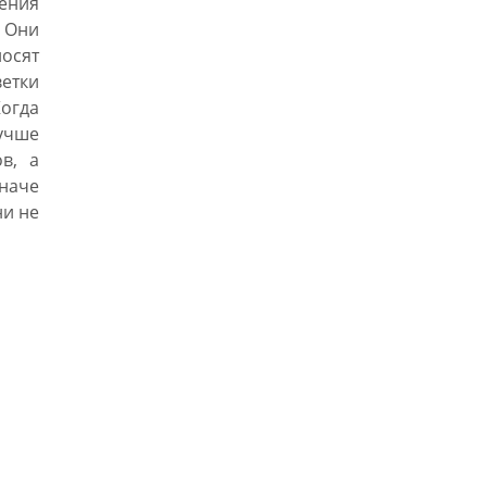
ения
 Они
осят
етки
Когда
чше
в, а
наче
ни не