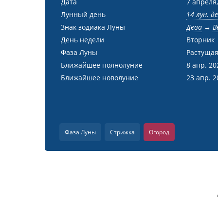
Дата
7 апреля,
Лунный день
14 лун. д
Знак зодиака Луны
Дева
→
В
День недели
Вторник
Фаза Луны
Растущая
Ближайшее полнолуние
8 апр. 20
Ближайшее новолуние
23 апр. 2
Фаза Луны
Стрижка
Огород