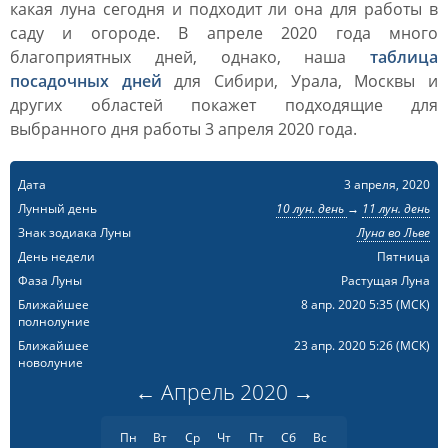
какая луна сегодня и подходит ли она для работы в
саду и огороде. В апреле 2020 года много
благоприятных дней, однако, наша
таблица
посадочных дней
для Сибири, Урала, Москвы и
других областей покажет подходящие для
выбранного дня работы 3 апреля 2020 года.
Дата
3 апреля, 2020
Лунный день
10 лун. день
→
11 лун. день
Знак зодиака Луны
Луна во Льве
День недели
Пятница
Фаза Луны
Растущая Луна
Ближайшее
8 апр. 2020 5:35
(МСК)
полнолуние
Ближайшее
23 апр. 2020 5:26
(МСК)
новолуние
←
Апрель
2020
→
Пн
Вт
Ср
Чт
Пт
Сб
Вс