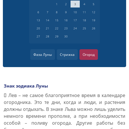
1
2
3
4
5
6
7
8
9
10
11
12
13
14
15
16
17
18
19
20
21
22
23
24
25
26
27
28
29
30
Фаза Луны
Стрижка
Огород
Знак зодиака Луны
Лев – не самое благоприятное время в календаре
огородника. Это те дни, когда и люди, и растения
должны отдыхать. В знаке Льва можно лишь уделить
немного времени прополке, а при необходимости
особой – поливу огорода. Другие работы без