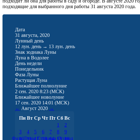
подходит ли она для работы в саду и огороде. В августе 2020 
подходящие для выбранного дня работы 31 августа 2020 года.
Дата
31 августа, 2020
Лунный день
12 лун. день
→
13 лун. день
Знак зодиака Луны
Луна в Водолее
День недели
Понедельник
Фаза Луны
Растущая Луна
Ближайшее полнолуние
2 сен. 2020 8:23
(МСК)
Ближайшее новолуние
17 сен. 2020 14:01
(МСК)
←
Август
2020
→
Пн
Вт
Ср
Чт
Пт
Сб
Вс
1
2
3
4
5
6
7
8
9
Фаза Луны
Стрижка
Огород
10
11
12
13
14
15
16