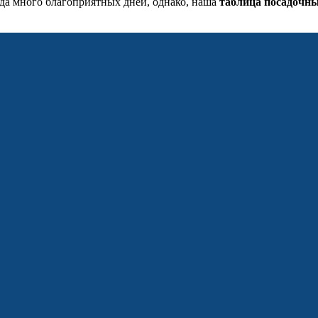
года много благоприятных дней, однако, наша
таблица посадочны