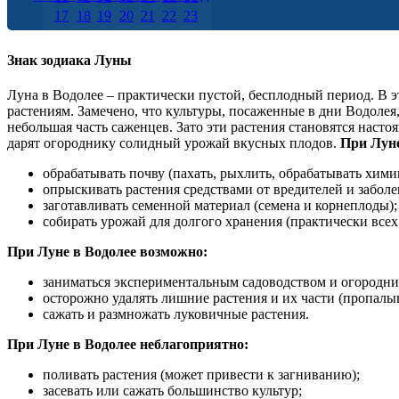
17
18
19
20
21
22
23
24
25
26
27
28
29
30
31
Знак зодиака Луны
Луна в Водолее – практически пустой, бесплодный период. В э
растениям. Замечено, что культуры, посаженные в дни Водолея
небольшая часть саженцев. Зато эти растения становятся нас
дарят огороднику солидный урожай вкусных плодов.
При Луне
обрабатывать почву (пахать, рыхлить, обрабатывать химик
опрыскивать растения средствами от вредителей и заболе
заготавливать семенной материал (семена и корнеплоды);
собирать урожай для долгого хранения (практически всех 
При Луне в Водолее возможно:
заниматься экспериментальным садоводством и огородни
осторожно удалять лишние растения и их части (пропалыв
сажать и размножать луковичные растения.
При Луне в Водолее неблагоприятно:
поливать растения (может привести к загниванию);
засевать или сажать большинство культур;