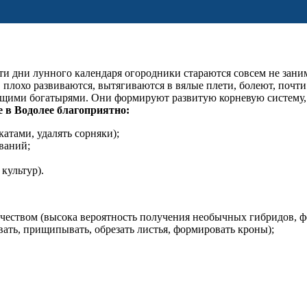
ти дни лунного календаря огородники стараются совсем не заним
, плохо развиваются, вытягиваются в вялые плети, болеют, почт
тоящими богатырями. Они формируют развитую корневую систему,
 в Водолее благоприятно:
атами, удалять сорняки);
ваний;
культур).
чеством (высока вероятность получения необычных гибридов, ф
ать, прищипывать, обрезать листья, формировать кроны);