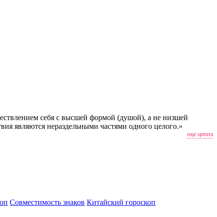
дествлением себя с высшей формой (душой), а не низшей
дствия являются нераздельными частями одного целого.»
еще цитата
оп
Совместимость знаков
Китайский гороскоп