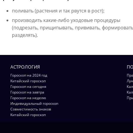
поливать (растения и так рвутся в рост);
производить какие-либо уходовые процедуры
(подрезать, прищипывать, прививать, формировать
разделять).
АСТРОЛОГИЯ
ПО
Гороскоп на 2024 год
Пра
Китайский гороскоп
Лун
Гороскоп на сегодня
Кал
Гороскоп на завтра
Кал
Гороскоп на неделю
Пр
Индивидуальный гороскоп
Совместимость знаков
Китайский гороскоп