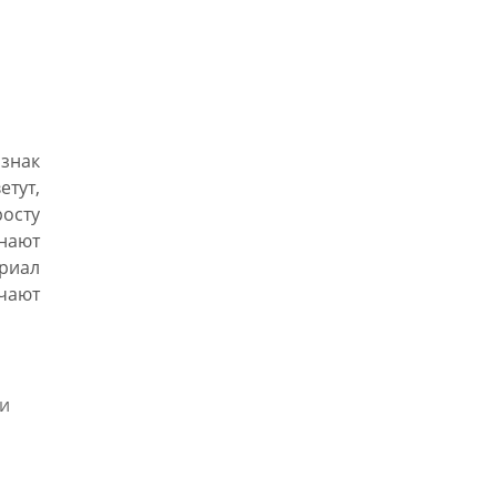
знак
етут,
росту
нают
ериал
учают
ни