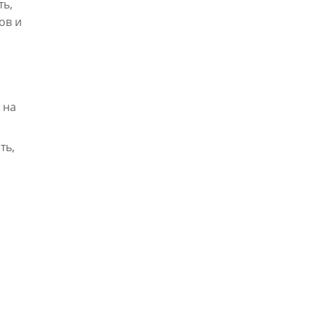
ть,
ов и
 на
ть,