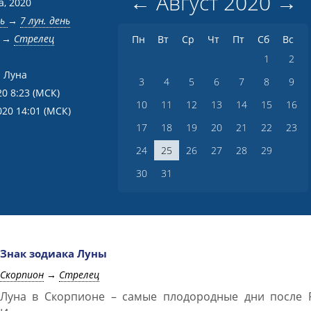
←
Август
2020
→
а, 2020
нь
→
7 лун. день
→
Стрелец
Пн
Вт
Ср
Чт
Пт
Сб
Вс
1
2
 Луна
3
4
5
6
7
8
9
20 8:23
(МСК)
10
11
12
13
14
15
16
020 14:01
(МСК)
17
18
19
20
21
22
23
24
25
26
27
28
29
30
31
Знак зодиака Луны
Скорпион
→
Стрелец
Луна в Скорпионе – самые плодородные дни после Р