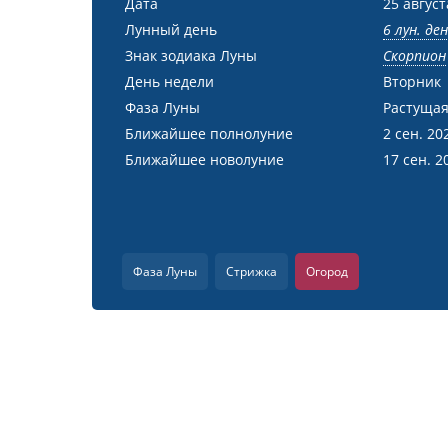
Дата
25 август
Лунный день
6 лун. де
Знак зодиака Луны
Скорпион
День недели
Вторник
Фаза Луны
Растущая
Ближайшее полнолуние
2 сен. 20
Ближайшее новолуние
17 сен. 2
Фаза Луны
Стрижка
Огород