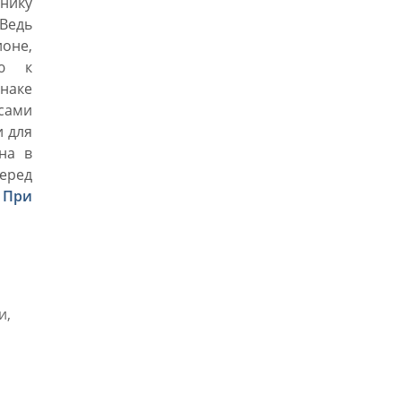
нику
 Ведь
оне,
ью к
знаке
сами
и для
на в
еред
.
При
и,