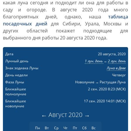
какая луна сегодня и подходит ли она для работы в
саду и огороде. В августе 2020 года много
благоприятных дней, однако, наша
таблица
посадочных дней
для Сибири, Урала, Москвы и
других областей покажет подходящие для
выбранного дня работы 20 августа 2020 года.
Дата
20 августа, 2020
Лунный день
1 лун. день
→
2 лун. день
Знак зодиака Луны
Луна в Деве
День недели
Четверг
Фаза Луны
Новолуние → Растущая Луна
Ближайшее
2 сен. 2020 8:23
(МСК)
полнолуние
Ближайшее
17 сен. 2020 14:01
(МСК)
новолуние
←
Август
2020
→
Пн
Вт
Ср
Чт
Пт
Сб
Вс