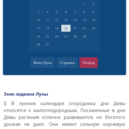
1
2
3
4
5
6
7
8
9
10
11
12
13
14
15
16
17
18
19
20
21
22
23
24
25
26
27
28
29
30
31
Фаза Луны
Стрижка
Огород
Знак зодиака Луны
В лунном календаре огородника дни Девы
относятся к малоплодородным. Посаженные в дни
Девы растения отлично развиваются, но богатого
урожая не дают. Они имеют сильную корневую