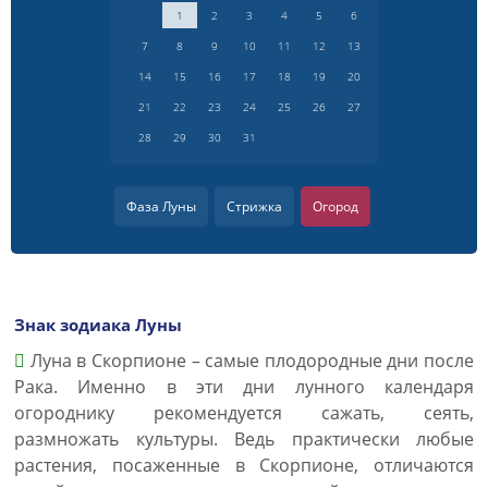
1
2
3
4
5
6
7
8
9
10
11
12
13
14
15
16
17
18
19
20
21
22
23
24
25
26
27
28
29
30
31
Фаза Луны
Стрижка
Огород
Знак зодиака Луны
Луна в Скорпионе – самые плодородные дни после
Рака. Именно в эти дни лунного календаря
огороднику рекомендуется сажать, сеять,
размножать культуры. Ведь практически любые
растения, посаженные в Скорпионе, отличаются