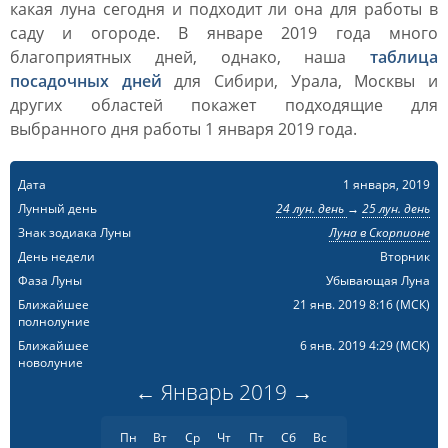
какая луна сегодня и подходит ли она для работы в
саду и огороде. В январе 2019 года много
благоприятных дней, однако, наша
таблица
посадочных дней
для Сибири, Урала, Москвы и
других областей покажет подходящие для
выбранного дня работы 1 января 2019 года.
Дата
1 января, 2019
Лунный день
24 лун. день
→
25 лун. день
Знак зодиака Луны
Луна в Скорпионе
День недели
Вторник
Фаза Луны
Убывающая Луна
Ближайшее
21 янв. 2019 8:16
(МСК)
полнолуние
Ближайшее
6 янв. 2019 4:29
(МСК)
новолуние
←
Январь
2019
→
Пн
Вт
Ср
Чт
Пт
Сб
Вс