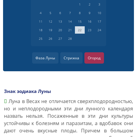
1
2
3
4
5
6
7
8
9
10
11
12
13
14
15
16
17
18
19
20
21
22
23
24
25
26
27
28
Фаза Луны
Стрижка
Огород
Знак зодиака Луны
Луна в Весах не отличается сверхплодородностью,
но и неплодородными эти дни лунного календаря
назвать нельзя. Посаженные в эти дни культуры
устойчивы к болезням и паразитам, а вдобавок они
дают очень вкусные плоды. Причем в большом