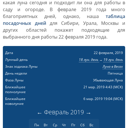
какая луна сегодня и подходит ли она для работы в
саду и огороде. В феврале 2019 года много
благоприятных дней, однако, наша
таблица
посадочных дней
для Сибири, Урала, Москвы и
других областей покажет подходящие для
выбранного дня работы 22 февраля 2019 года.
Дата
22 февраля, 2019
Лунный день
18 лун. день
→
19 лун. день
Знак зодиака Луны
Луна в Весах
День недели
Пятница
Фаза Луны
Убывающая Луна
Ближайшее
21 мар. 2019 4:43
(МСК)
полнолуние
Ближайшее
6 мар. 2019 19:04
(МСК)
новолуние
←
Февраль
2019
→
Пн
Вт
Ср
Чт
Пт
Сб
Вс