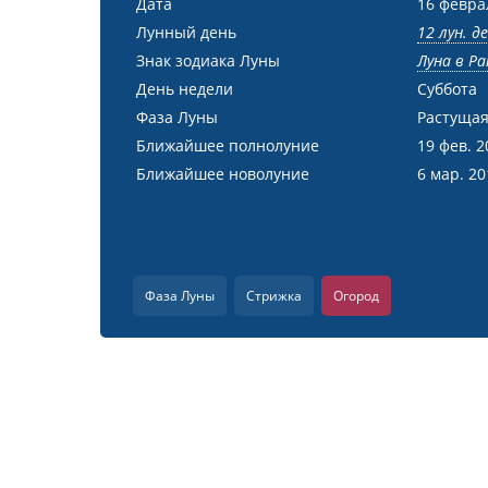
Дата
16 февра
Лунный день
12 лун. д
Знак зодиака Луны
Луна в Ра
День недели
Суббота
Фаза Луны
Растущая
Ближайшее полнолуние
19 фев. 2
Ближайшее новолуние
6 мар. 2
Фаза Луны
Стрижка
Огород