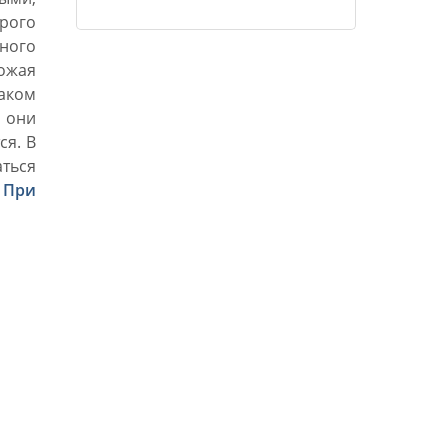
эволюции он ни стоял сегодня, ибо
рого
он всё же поднимается к
ного
божественности, и достижение
ожая
высшей ступени есть лишь вопрос
аком
времени.»
 они
ся. В
аться
.
При