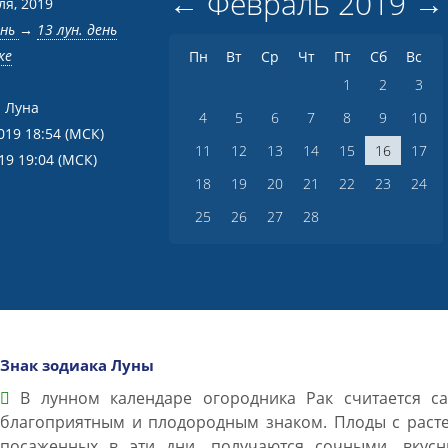
←
Февраль
2019
→
ля, 2019
ень
→
13 лун. день
ке
Пн
Вт
Ср
Чт
Пт
Сб
Вс
1
2
3
 Луна
4
5
6
7
8
9
10
019 18:54
(МСК)
11
12
13
14
15
16
17
019 19:04
(МСК)
18
19
20
21
22
23
24
25
26
27
28
Знак зодиака Луны
В лунном календаре огородника Рак считается с
благоприятным и плодородным знаком. Плоды с расте
посаженных в эти дни, получаются сочными, вкусн