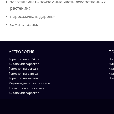
заготавливать подземные части лекарственных
растений;
пересаживать деревья;
сажать травы.
АСТРОЛОГИЯ
ПО
Гороскоп на 2024 год
Пра
Китайский гороскоп
Лун
Гороскоп на сегодня
Кал
Гороскоп на завтра
Кал
Гороскоп на неделю
Пр
Индивидуальный гороскоп
Совместимость знаков
Китайский гороскоп