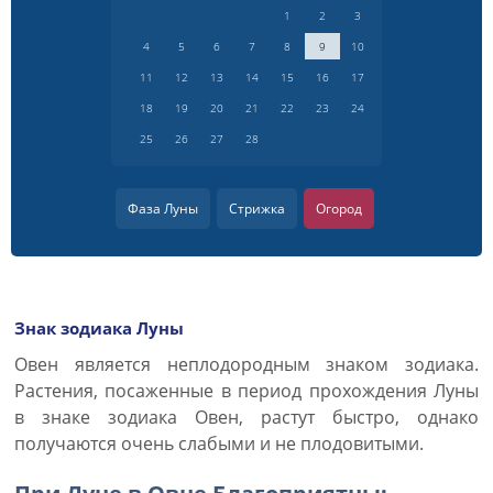
1
2
3
4
5
6
7
8
9
10
11
12
13
14
15
16
17
18
19
20
21
22
23
24
25
26
27
28
Фаза Луны
Стрижка
Огород
Знак зодиака Луны
Овен является неплодородным знаком зодиака.
Растения, посаженные в период прохождения Луны
в знаке зодиака Овен, растут быстро, однако
получаются очень слабыми и не плодовитыми.