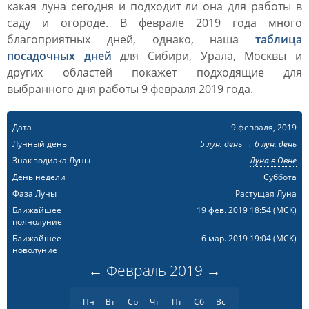
какая луна сегодня и подходит ли она для работы в
саду и огороде. В феврале 2019 года много
благоприятных дней, однако, наша
таблица
посадочных дней
для Сибири, Урала, Москвы и
других областей покажет подходящие для
выбранного дня работы 9 февраля 2019 года.
Дата
9 февраля, 2019
Лунный день
5 лун. день
→
6 лун. день
Знак зодиака Луны
Луна в Овне
День недели
Суббота
Фаза Луны
Растущая Луна
Ближайшее
19 фев. 2019 18:54
(МСК)
полнолуние
Ближайшее
6 мар. 2019 19:04
(МСК)
новолуние
←
Февраль
2019
→
Пн
Вт
Ср
Чт
Пт
Сб
Вс