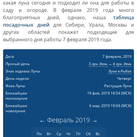
какая луна сегодня и подходит ли она для работы в
саду и огороде. В феврале 2019 года много
благоприятных дней, однако, наша
таблица
посадочных дней
для Сибири, Урала, Москвы и
других областей покажет подходящие для
выбранного дня работы 7 февраля 2019 года.
Дата
7 февраля, 2019
Лунный день
3 лун. день
→
4 лун. день
Знак зодиака Луны
Луна в Рыбах
День недели
Четверг
Фаза Луны
Растущая Луна
Ближайшее
19 фев. 2019 18:54
(МСК)
полнолуние
Ближайшее
6 мар. 2019 19:04
(МСК)
новолуние
←
Февраль
2019
→
Пн
Вт
Ср
Чт
Пт
Сб
Вс