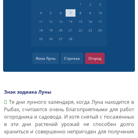
1
2
3
4
5
6
7
8
9
10
11
12
13
14
15
16
17
18
19
20
21
22
23
24
25
26
27
28
Фаза Луны
Стрижка
Огород
Знак зодиака Луны
Те дни лунного календаря, когда Луна находится в
Рыбах, считаются очень благоприятными для работ
огородника и садовода. И хотя снятый с посаженных
в эти дни растений урожай не способен долго
храниться и совершенно непригоден для получения