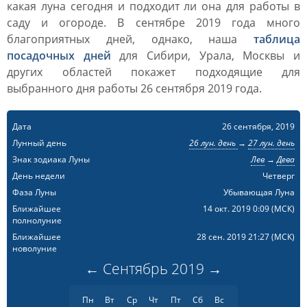
какая луна сегодня и подходит ли она для работы в
саду и огороде. В сентябре 2019 года много
благоприятных дней, однако, наша
таблица
посадочных дней
для Сибири, Урала, Москвы и
других областей покажет подходящие для
выбранного дня работы 26 сентября 2019 года.
Дата
26 сентября, 2019
Лунный день
26 лун. день
→
27 лун. день
Знак зодиака Луны
Лев
→
Дева
День недели
Четверг
Фаза Луны
Убывающая Луна
Ближайшее
14 окт. 2019 0:09
(МСК)
полнолуние
Ближайшее
28 сен. 2019 21:27
(МСК)
новолуние
←
Сентябрь
2019
→
Пн
Вт
Ср
Чт
Пт
Сб
Вс