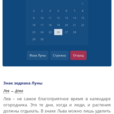
1
2
3
4
5
6
7
8
9
10
11
12
13
14
15
16
17
18
19
20
21
22
23
24
25
26
27
28
29
30
Фаза Луны
Стрижка
Огород
Знак зодиака Луны
Лев
→
Дева
Лев – не самое благоприятное время в календаре
огородника. Это те дни, когда и люди, и растения
должны отдыхать. В знаке Льва можно лишь уделить