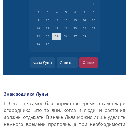
1
2
3
4
5
6
7
8
9
10
11
12
13
14
15
16
17
18
19
20
21
22
23
24
25
26
27
28
29
30
Фаза Луны
Стрижка
Огород
Знак зодиака Луны
Лев – не самое благоприятное время в календаре
огородника. Это те дни, когда и люди, и растения
должны отдыхать. В знаке Льва можно лишь уделить
немного времени прополке, а при необходимости