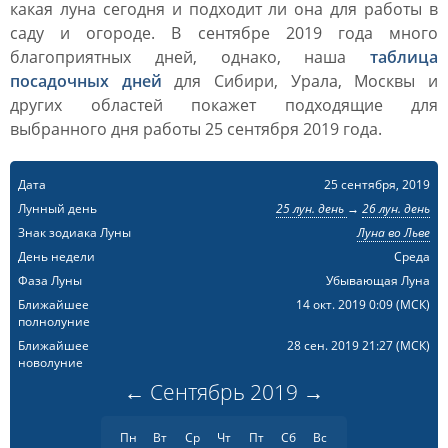
какая луна сегодня и подходит ли она для работы в
саду и огороде. В сентябре 2019 года много
благоприятных дней, однако, наша
таблица
посадочных дней
для Сибири, Урала, Москвы и
других областей покажет подходящие для
выбранного дня работы 25 сентября 2019 года.
Дата
25 сентября, 2019
Лунный день
25 лун. день
→
26 лун. день
Знак зодиака Луны
Луна во Льве
День недели
Среда
Фаза Луны
Убывающая Луна
Ближайшее
14 окт. 2019 0:09
(МСК)
полнолуние
Ближайшее
28 сен. 2019 21:27
(МСК)
новолуние
←
Сентябрь
2019
→
Пн
Вт
Ср
Чт
Пт
Сб
Вс