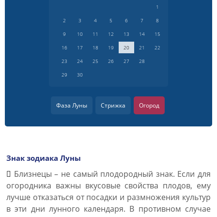
1
2
3
4
5
6
7
8
9
10
11
12
13
14
15
16
17
18
19
20
21
22
23
24
25
26
27
28
29
30
Фаза Луны
Стрижка
Огород
Знак зодиака Луны
Близнецы – не самый плодородный знак. Если для
огородника важны вкусовые свойства плодов, ему
лучше отказаться от посадки и размножения культур
в эти дни лунного календаря. В противном случае