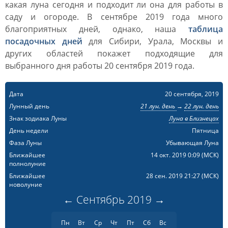
какая луна сегодня и подходит ли она для работы в
саду и огороде. В сентябре 2019 года много
благоприятных дней, однако, наша
таблица
посадочных дней
для Сибири, Урала, Москвы и
других областей покажет подходящие для
выбранного дня работы 20 сентября 2019 года.
Дата
20 сентября, 2019
Лунный день
21 лун. день
→
22 лун. день
Знак зодиака Луны
Луна в Близнецах
День недели
Пятница
Фаза Луны
Убывающая Луна
Ближайшее
14 окт. 2019 0:09
(МСК)
полнолуние
Ближайшее
28 сен. 2019 21:27
(МСК)
новолуние
←
Сентябрь
2019
→
Пн
Вт
Ср
Чт
Пт
Сб
Вс