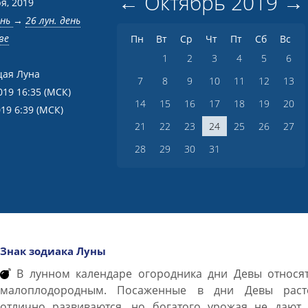
←
Октябрь
2019
→
я, 2019
ень
→
26 лун. день
ве
Пн
Вт
Ср
Чт
Пт
Сб
Вс
1
2
3
4
5
6
ая Луна
7
8
9
10
11
12
13
019 16:35
(МСК)
14
15
16
17
18
19
20
019 6:39
(МСК)
21
22
23
24
25
26
27
28
29
30
31
Знак зодиака Луны
В лунном календаре огородника дни Девы относят
малоплодородным. Посаженные в дни Девы раст
отлично развиваются, но богатого урожая не дают.