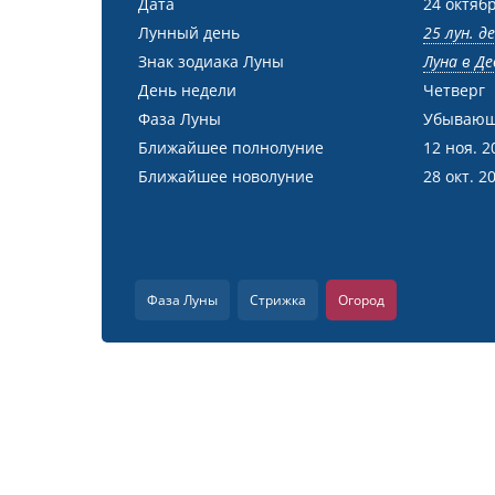
Дата
24 октябр
Лунный день
25 лун. д
Знак зодиака Луны
Луна в Де
День недели
Четверг
Фаза Луны
Убывающ
Ближайшее полнолуние
12 ноя. 2
Ближайшее новолуние
28 окт. 2
Фаза Луны
Стрижка
Огород