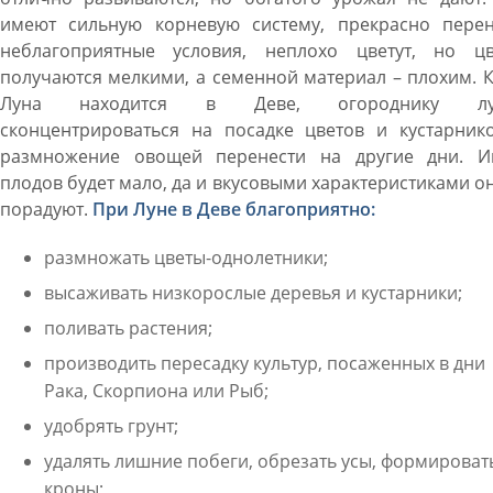
имеют сильную корневую систему, прекрасно перен
неблагоприятные условия, неплохо цветут, но цв
получаются мелкими, а семенной материал – плохим. 
Луна находится в Деве, огороднику лу
сконцентрироваться на посадке цветов и кустарнико
размножение овощей перенести на другие дни. И
плодов будет мало, да и вкусовыми характеристиками о
порадуют.
При Луне в Деве благоприятно:
размножать цветы-однолетники;
высаживать низкорослые деревья и кустарники;
поливать растения;
производить пересадку культур, посаженных в дни
Рака, Скорпиона или Рыб;
удобрять грунт;
удалять лишние побеги, обрезать усы, формироват
кроны;