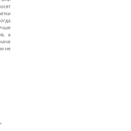
осят
етки
Когда
чше
в, а
наче
ни не
ь