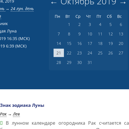
←
Октябрь
2019
→
я, 2019
ень
→
24 лун. день
в
Пн
Вт
Ср
Чт
Пт
Сб
Вс
ьник
1
2
3
4
5
6
ая Луна
7
8
9
10
11
12
13
019 16:35
(МСК)
14
15
16
17
18
19
20
019 6:39
(МСК)
21
22
23
24
25
26
27
28
29
30
31
Знак зодиака Луны
Рак
→
Лев
В лунном календаре огородника Рак считается с