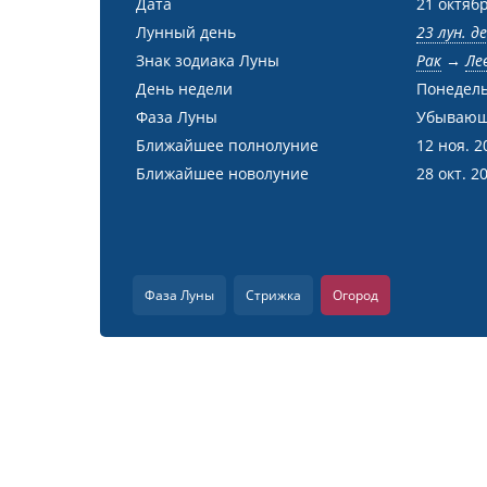
Дата
21 октябр
Лунный день
23 лун. д
Знак зодиака Луны
Рак
→
Ле
День недели
Понедел
Фаза Луны
Убывающ
Ближайшее полнолуние
12 ноя. 2
Ближайшее новолуние
28 окт. 2
Фаза Луны
Стрижка
Огород