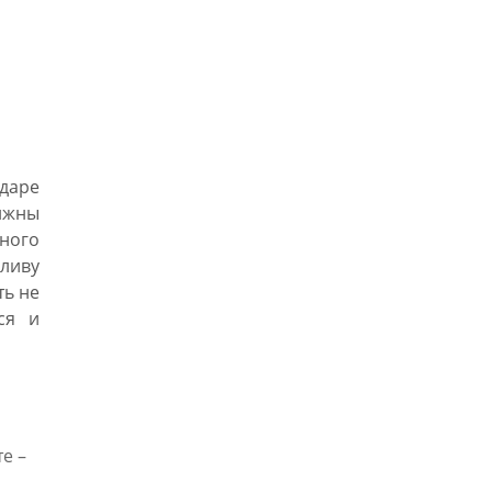
даре
олжны
ного
ливу
ть не
ся и
е –