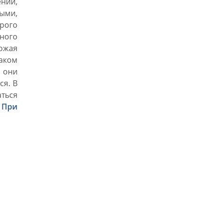
ний,
ыми,
рого
ного
ожая
аком
 они
ся. В
аться
.
При