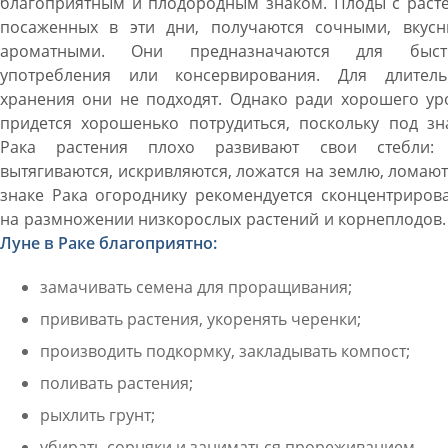
благоприятным и плодородным знаком. Плоды с расте
посаженных в эти дни, получаются сочными, вкусн
ароматными. Они предназначаются для быст
употребления или консервирования. Для длитель
хранения они не подходят. Однако ради хорошего ур
придется хорошенько потрудиться, поскольку под зн
Рака растения плохо развивают свои стебли:
вытягиваются, искривляются, ложатся на землю, ломают
знаке Рака огороднику рекомендуется сконцентриров
на размножении низкорослых растений и корнеплодов
Луне в Раке благоприятно:
замачивать семена для проращивания;
прививать растения, укоренять черенки;
производить подкормку, закладывать компост;
поливать растения;
рыхлить грунт;
убирать сорняки и заниматься прореживанием