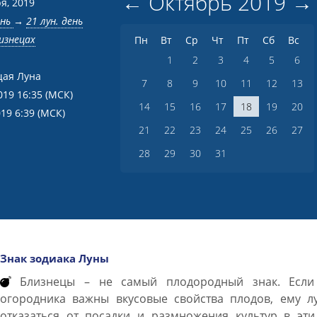
←
Октябрь
2019
→
я, 2019
ень
→
21 лун. день
изнецах
Пн
Вт
Ср
Чт
Пт
Сб
Вс
1
2
3
4
5
6
ая Луна
7
8
9
10
11
12
13
019 16:35
(МСК)
14
15
16
17
18
19
20
019 6:39
(МСК)
21
22
23
24
25
26
27
28
29
30
31
Знак зодиака Луны
Близнецы – не самый плодородный знак. Если
огородника важны вкусовые свойства плодов, ему л
отказаться от посадки и размножения культур в эти