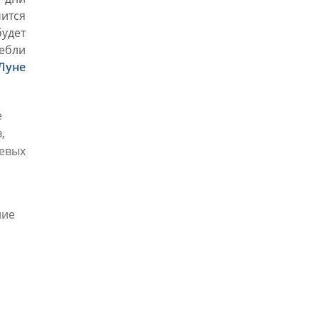
чится
удет
тебли
Луне
е
,
чевых
ние