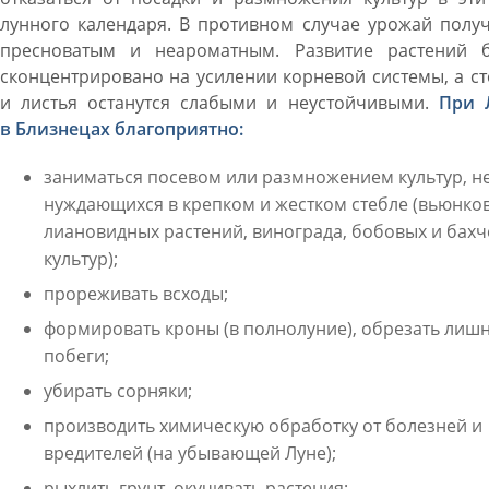
лунного календаря. В противном случае урожай полу
пресноватым и неароматным. Развитие растений б
сконцентрировано на усилении корневой системы, а с
и листья останутся слабыми и неустойчивыми.
При 
в Близнецах благоприятно:
заниматься посевом или размножением культур, н
нуждающихся в крепком и жестком стебле (вьюнков
лиановидных растений, винограда, бобовых и бах
культур);
прореживать всходы;
формировать кроны (в полнолуние), обрезать лиш
побеги;
убирать сорняки;
производить химическую обработку от болезней и
вредителей (на убывающей Луне);
рыхлить грунт, окучивать растения;