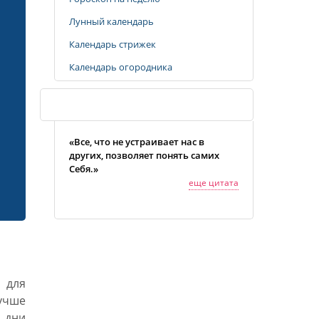
Лунный календарь
Календарь стрижек
Календарь огородника
Случайная цитата
«Все, что не устраивает нас в
других, позволяет понять самих
Себя.»
еще цитата
 для
учше
 дни