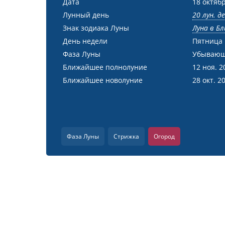
Дата
18 октябр
Лунный день
20 лун. д
Знак зодиака Луны
Луна в Бл
День недели
Пятница
Фаза Луны
Убывающ
Ближайшее полнолуние
12 ноя. 2
Ближайшее новолуние
28 окт. 2
Фаза Луны
Стрижка
Огород