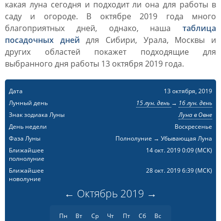
какая луна сегодня и подходит ли она для работы в
саду и огороде. В октябре 2019 года много
благоприятных дней, однако, наша
таблица
посадочных дней
для Сибири, Урала, Москвы и
других областей покажет подходящие для
выбранного дня работы 13 октября 2019 года.
Дата
13 октября, 2019
Лунный день
15 лун. день
→
16 лун. день
Знак зодиака Луны
Луна в Овне
День недели
Воскресенье
Фаза Луны
Полнолуние → Убывающая Луна
Ближайшее
14 окт. 2019 0:09
(МСК)
полнолуние
Ближайшее
28 окт. 2019 6:39
(МСК)
новолуние
←
Октябрь
2019
→
Пн
Вт
Ср
Чт
Пт
Сб
Вс