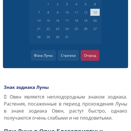
1
2
3
4
5
6
7
8
9
10
11
12
13
14
15
16
17
18
19
20
21
22
23
24
25
26
27
28
29
30
31
Фаза Луны
Стрижка
Огород
Знак зодиака Луны
Овен является неплодородным знаком зодиака.
Растения, посаженные в период прохождения Луны
в знаке зодиака Овен, растут быстро, однако
получаются очень слабыми и не плодовитыми.