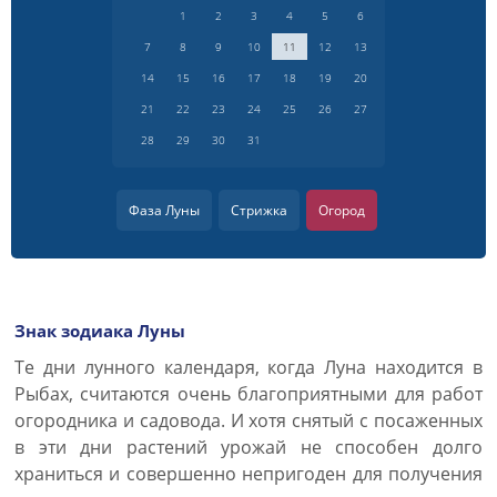
1
2
3
4
5
6
7
8
9
10
11
12
13
14
15
16
17
18
19
20
21
22
23
24
25
26
27
28
29
30
31
Фаза Луны
Стрижка
Огород
Знак зодиака Луны
Те дни лунного календаря, когда Луна находится в
Рыбах, считаются очень благоприятными для работ
огородника и садовода. И хотя снятый с посаженных
в эти дни растений урожай не способен долго
храниться и совершенно непригоден для получения