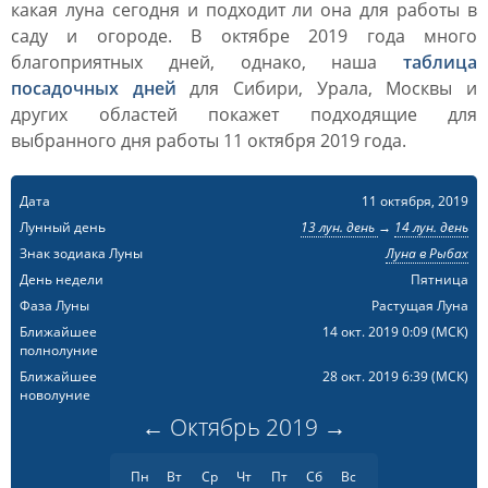
какая луна сегодня и подходит ли она для работы в
саду и огороде. В октябре 2019 года много
благоприятных дней, однако, наша
таблица
посадочных дней
для Сибири, Урала, Москвы и
других областей покажет подходящие для
выбранного дня работы 11 октября 2019 года.
Дата
11 октября, 2019
Лунный день
13 лун. день
→
14 лун. день
Знак зодиака Луны
Луна в Рыбах
День недели
Пятница
Фаза Луны
Растущая Луна
Ближайшее
14 окт. 2019 0:09
(МСК)
полнолуние
Ближайшее
28 окт. 2019 6:39
(МСК)
новолуние
←
Октябрь
2019
→
Пн
Вт
Ср
Чт
Пт
Сб
Вс